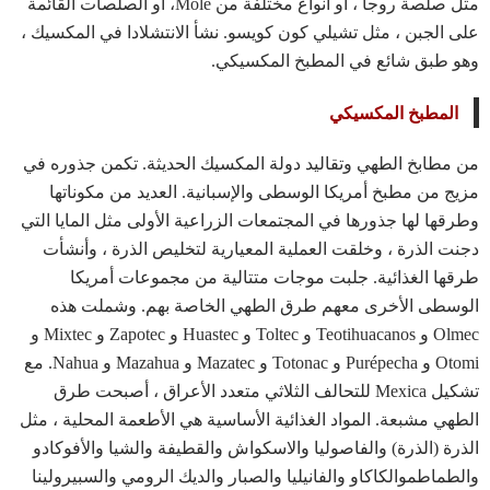
مثل صلصة روجا ، أو أنواع مختلفة من Mole، أو الصلصات القائمة
على الجبن ، مثل تشيلي كون كويسو. نشأ الانتشلادا في المكسيك ،
وهو طبق شائع في المطبخ المكسيكي.
المطبخ المكسيكي
من مطابخ الطهي وتقاليد دولة المكسيك الحديثة. تكمن جذوره في
مزيج من مطبخ أمريكا الوسطى والإسبانية. العديد من مكوناتها
وطرقها لها جذورها في المجتمعات الزراعية الأولى مثل المايا التي
دجنت الذرة ، وخلقت العملية المعيارية لتخليص الذرة ، وأنشأت
طرقها الغذائية. جلبت موجات متتالية من مجموعات أمريكا
الوسطى الأخرى معهم طرق الطهي الخاصة بهم. وشملت هذه
Olmec و Teotihuacanos و Toltec و Huastec و Zapotec و Mixtec و
Otomi و Purépecha و Totonac و Mazatec و Mazahua و Nahua. مع
تشكيل Mexica للتحالف الثلاثي متعدد الأعراق ، أصبحت طرق
الطهي مشبعة. المواد الغذائية الأساسية هي الأطعمة المحلية ، مثل
الذرة (الذرة) والفاصوليا والاسكواش والقطيفة والشيا والأفوكادو
والطماطموالكاكاو والفانيليا والصبار والديك الرومي والسبيرولينا