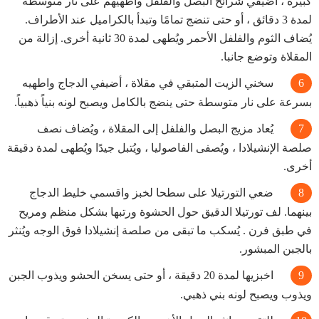
كبيرة ، أضيفي شرائح البصل والفلفل واطهيهم على نار متوسطة
لمدة 3 دقائق ، أو حتى تنضج تمامًا وتبدأ بالكراميل عند الأطراف.
يُضاف الثوم والفلفل الأحمر ويُطهى لمدة 30 ثانية أخرى. إزالة من
المقلاة وتوضع جانبا.
سخني الزيت المتبقي في مقلاة ، أضيفي الدجاج واطهيه
بسرعة على نار متوسطة حتى ينضج بالكامل ويصبح لونه بنياً ذهبياً.
يُعاد مزيج البصل والفلفل إلى المقلاة ، ويُضاف نصف
صلصة الإنشيلادا ، ويُصفى الفاصوليا ، ويُتبل جيدًا ويُطهى لمدة دقيقة
أخرى.
ضعي التورتيلا على سطحا لخبز واقسمي خليط الدجاج
بينهما. لف تورتيلا الدقيق حول الحشوة ورتبها بشكل منظم ومريح
في طبق فرن . يُسكب ما تبقى من صلصة إنشيلادا فوق الوجه ويُنثر
بالجبن المبشور.
اخبزيها لمدة 20 دقيقة ، أو حتى يسخن الحشو ويذوب الجبن
ويذوب ويصبح لونه بني ذهبي.