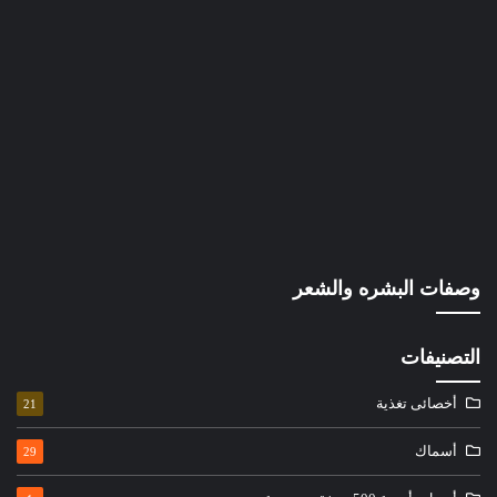
وصفات البشره والشعر
التصنيفات
أخصائى تغذية
21
أسماك
29