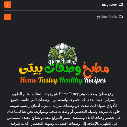
mag store
2
yellow foods
4
موقع مطبخ وصفات بيتىHome Tastey هو وجهتك المثالية لعالم الطهي
المنزلي، حيث نقدم لك مجموعة واسعة من الوصفات التي تناسب جميع
الأذواق. سواء كنت تبحث عن وصفات منزلية مميزة، أطباق رئيسية شهية،
حلويات سريعة وسهلة التحضير، أو وصفات صحية ومتوازنة، نحن هنا لنساعدك
في تحضير وجبات لذيذة وبسيطة. يتميز الموقع بتقديم نصائح مفيدة للمبتدئين
في الطهي، بالإضافة إلى وصفات اقتصادية وسهلة التحضير، أكلات شرقية