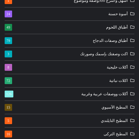
أسهل وأسرع 500وصفة وموضوع
1
أسوة حسنة
24
أطباق اللحوم
49
أطباق وصفات الدجاج
79
اكت وصفتك بإسمك وصورتك
3
أكلات خليجية
8
اكلات نباتية
72
أكلات ووصفات عربية وغربية
126
المطبخ الآسيوي
15
المطبخ التايلندي
5
المطبخ التركى
16