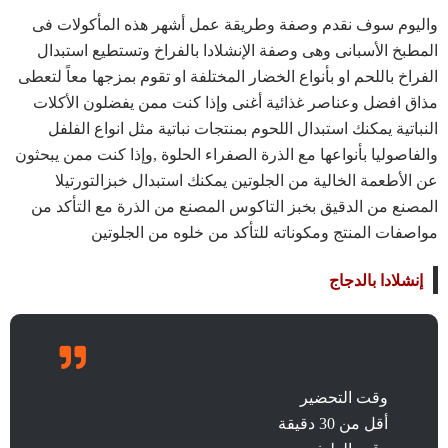
واليوم سوف نقدم وصفة وطريقة عمل أشهر هذه المأكولات فى
المطبخ الأسبانى وهى وصفة الإنشلادا بالفراخ وتستطيع استبدال
الفراخ باللحم او بأنواع الخضار المختلفة او تقوم بمزجها معاً لتعطى
مذاق افضل وعناصر غذائية أغنى وإذا كنت ممن يفضلون
الأكلات
النباتية
يمكنك استبدال اللحوم بمنتجات نباتية مثل انواع الفلفل
والفاصوليا بأنواعها مع الذرة الصفراء الحلوة ,وإذا كنت ممن يبحثون
عن
الأطعمة الخالية من الجلوتين
يمكنك استبدال خبزالتورتيلا
المصنع من الدقيق بخبز التاكوس المصنع من الذرة مع التأكد من
مواصفات المنتج ومكوناته للتأكد من خلوه من الجلوتين
إنشلادا بالدجاج
وقت التحضير
أقل من 30 دقيقة