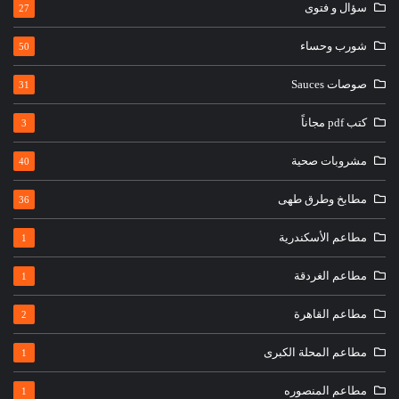
سؤال و فتوى
27
شورب وحساء
50
صوصات Sauces
31
كتب pdf مجاناً
3
مشروبات صحية
40
مطابخ وطرق طهى
36
مطاعم الأسكندرية
1
مطاعم الغردقة
1
مطاعم القاهرة
2
مطاعم المحلة الكبرى
1
مطاعم المنصوره
1