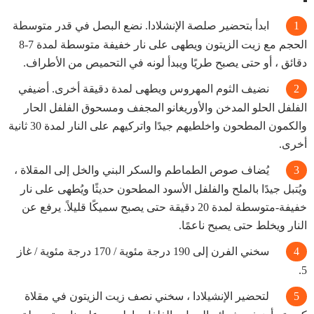
ابدأ بتحضير صلصة الإنشلادا. نضع البصل في قدر متوسطة
الحجم مع زيت الزيتون ويطهى على نار خفيفة متوسطة لمدة 7-8
دقائق ، أو حتى يصبح طريًا ويبدأ لونه في التحميص من الأطراف.
نضيف الثوم المهروس ويطهى لمدة دقيقة أخرى. أضيفي
الفلفل الحلو المدخن والأوريغانو المجفف ومسحوق الفلفل الحار
والكمون المطحون واخلطيهم جيدًا واتركيهم على النار لمدة 30 ثانية
أخرى.
يُضاف صوص الطماطم والسكر البني والخل إلى المقلاة ،
ويُتبل جيدًا بالملح والفلفل الأسود المطحون حديثًا ويُطهى على نار
خفيفة-متوسطة لمدة 20 دقيقة حتى يصبح سميكًا قليلاً. يرفع عن
النار ويخلط حتى يصبح ناعمًا.
سخني الفرن إلى 190 درجة مئوية / 170 درجة مئوية / غاز
5.
لتحضير الإنشيلادا ، سخني نصف زيت الزيتون في مقلاة