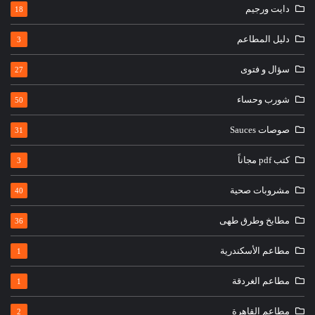
دايت ورجيم
18
دليل المطاعم
3
سؤال و فتوى
27
شورب وحساء
50
صوصات Sauces
31
كتب pdf مجاناً
3
مشروبات صحية
40
مطابخ وطرق طهى
36
مطاعم الأسكندرية
1
مطاعم الغردقة
1
مطاعم القاهرة
2