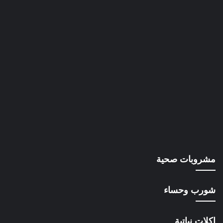
مشروبات صحية
شورب وحساء
اكلات نباتية