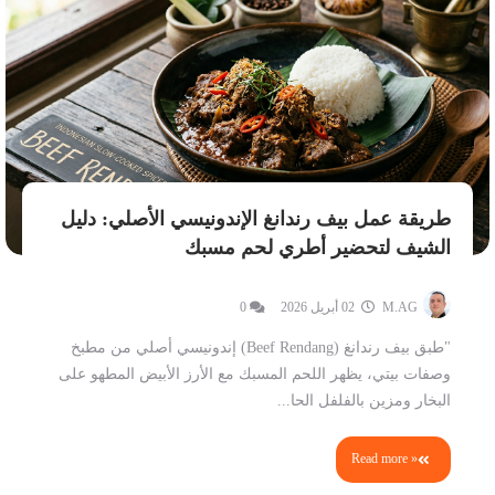
طريقة عمل بيف رندانغ الإندونيسي الأصلي: دليل
الشيف لتحضير أطري لحم مسبك
M.AG
02 أبريل 2026
0
"طبق بيف رندانغ (Beef Rendang) إندونيسي أصلي من مطبخ
وصفات بيتي، يظهر اللحم المسبك مع الأرز الأبيض المطهو على
البخار ومزين بالفلفل الحا...
Read more »