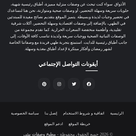
الأذواق. سواء كنت تبحث عن وصفات منزلية مميزة، أطباق رئيسية شهية،
حلويات سريعة وسهلة التحضير، أو وصفات صحية ومتوازنة، نحن هنا لنساعدك
في تحضير وجبات لذيذة وبسيطة. يتميز الموقع بتقديم نصائح مفيدة للمبتدئين
في الطهي، بالإضافة إلى وصفات اقتصادية وسهلة التحضير، أكلات شرقية
تقليدية، وأطعمة منخفضة السعرات الحرارية. كما نقدم مجموعة من
الوصفات النباتية الصحية ووجبات سريعة ولذيذة تناسب كافة الأوقات، إلى
جانب أطباق رئيسية للدايت. استمتع بتجربة طهي فريدة مع وصفاتنا الخاصة
لشهر رمضان وأفكار مبتكرة لإعداد أطباق مغذية وسهلة.
أيقونات التواصل الإجتماعي
الرئيسية
اتفاقية و شروط الاستخدام
إتصل بنا
سياسة الخصوصية
خريطة الموقع
ادعم الموقع
© 2026
جميع الحقوق محفوظة -
مطبخ وصفات بيتى