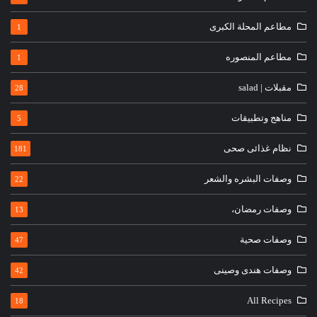
مطاعم المحلة الكبرى
1
مطاعم المنصوره
1
مقبلات | salad
28
مناهج وتطبيقات
5
نظام غذائى صحى
181
وصفات البشره والشعر
22
وصفات رمضان،
13
وصفات صحية
47
وصفات هندى وصينى
42
All Recipes
18