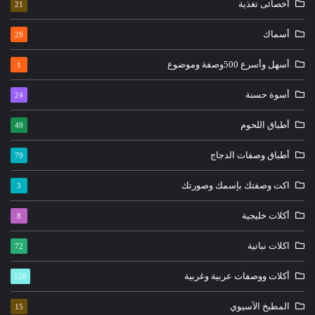
أخصائى تغذية
21
أسماك
29
أسهل وأسرع 500وصفة وموضوع
1
أسوة حسنة
24
أطباق اللحوم
49
أطباق وصفات الدجاج
79
اكت وصفتك بإسمك وصورتك
3
أكلات خليجية
8
اكلات نباتية
72
أكلات ووصفات عربية وغربية
126
المطبخ الآسيوي
15