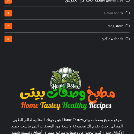
gluten free أطعمة خالية من الجلوتين
14
Green foods
3
mag store
2
yellow foods
4
موقع مطبخ وصفات بيتىHome Tastey هو وجهتك المثالية لعالم الطهي
المنزلي، حيث نقدم لك مجموعة واسعة من الوصفات التي تناسب جميع
الأذواق. سواء كنت تبحث عن وصفات منزلية مميزة، أطباق رئيسية شهية،