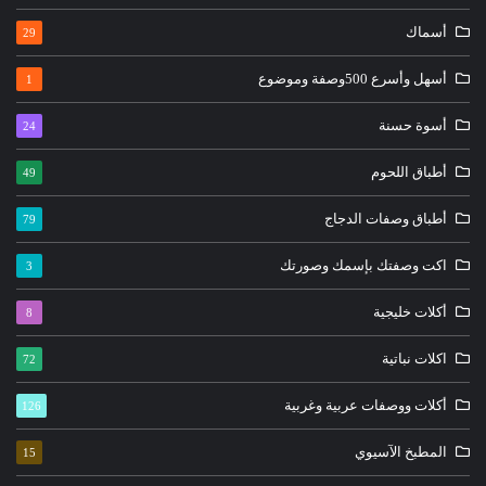
أسماك
29
أسهل وأسرع 500وصفة وموضوع
1
أسوة حسنة
24
أطباق اللحوم
49
أطباق وصفات الدجاج
79
اكت وصفتك بإسمك وصورتك
3
أكلات خليجية
8
اكلات نباتية
72
أكلات ووصفات عربية وغربية
126
المطبخ الآسيوي
15