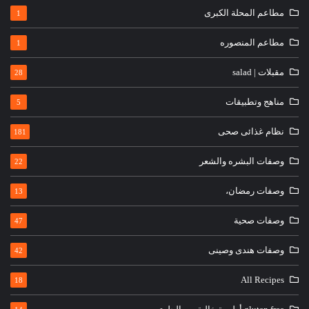
مطاعم المحلة الكبرى
1
مطاعم المنصوره
1
مقبلات | salad
28
مناهج وتطبيقات
5
نظام غذائى صحى
181
وصفات البشره والشعر
22
وصفات رمضان،
13
وصفات صحية
47
وصفات هندى وصينى
42
All Recipes
18