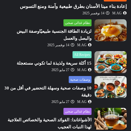
إعادة بناء مينا الأسنان بطرق طبيعية وآمنة ومنع التسوس
M.AG
14 نوفمبر 2025
نظام غذائى صحى
لزيادة الطاقة الجنسية طبيعيًاوصفة البيض
والبصل والعسل
M.AG
14 نوفمبر 2025
All Recipes
15 أكلة سريعة ولذيذة لما تكوني مستعجلة
M.AG
27 مايو 2025
وصفات صحية
10 وصفات صحية وسهلة التحضير في أقل من 30
دقيقة
M.AG
27 مايو 2025
نظام غذائى صحى
الأشواغاندا: الفوائد الصحية والخصائص العلاجية
لهذا النبات العجيب