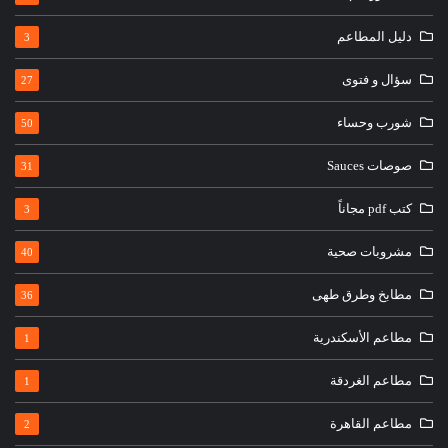
دليل المطاعم
3
سؤال و فتوى
27
شورب وحساء
50
صوصات Sauces
31
كتب pdf مجاناً
3
مشروبات صحية
40
مطابخ وطرق طهى
36
مطاعم الأسكندرية
1
مطاعم الغردقة
1
مطاعم القاهرة
2