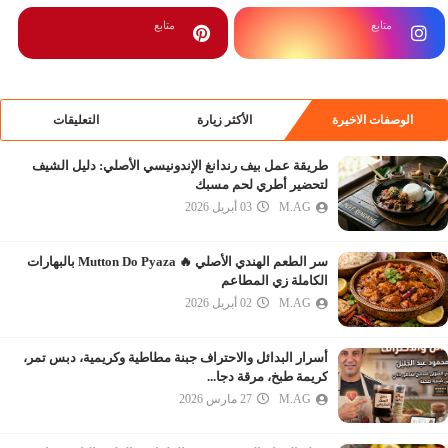
متابع
متابع
الوصفات الاخيرة
الأكثر زيارة
التعليقات
طريقة عمل بيف رندانغ الإندونيسي الأصلي: دليل الشيف
لتحضير أطري لحم مسبك
M.AG
03 أبريل 2026
سر الطعم الهندي الأصلي 🔥 Mutton Do Pyaza بالبهارات
الكاملة زي المطاعم
M.AG
02 أبريل 2026
أسرار البدائل والاحتراف جبنة مطاطية وكريمية، دبس تمر،
كريمة طبخ، مرقة دجا...
M.AG
27 مارس 2026