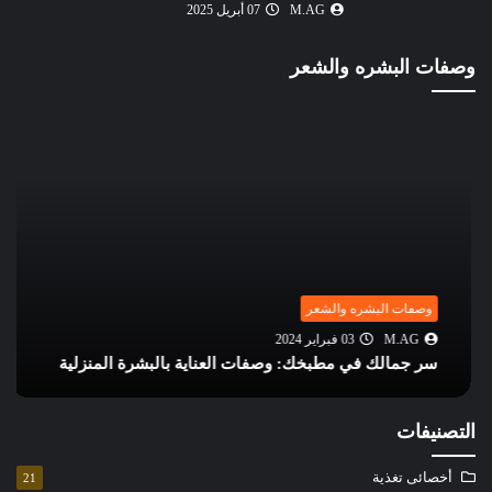
M.AG
07 أبريل 2025
وصفات البشره والشعر
وصفات البشره والشعر
M.AG
03 فبراير 2024
سر جمالك في مطبخك: وصفات العناية بالبشرة المنزلية
التصنيفات
أخصائى تغذية
21