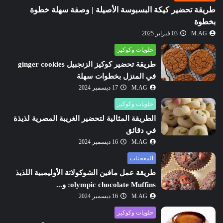
طريقة تحضير كيكة البسبوسة الأصيلة | وصفة سهلة خطوة
بخطوة
M.AG
03 فبراير 2025
حلويات وكوكيز
طريقة تحضير كوكيز الزنجبيل ginger cookies
في المنزل بخطوات سهلة
M.AG
17 ديسمبر 2024
حلويات وكوكيز
الطريقة المثالية لتحضير الغريبة المصرية لذيذة
في دقائق
M.AG
16 ديسمبر 2024
المعجنات
طريقة عمل مافين الشوكولاتة الأوليمبية اللذيذ
olympic chocolate Muffins: و...
M.AG
16 ديسمبر 2024
حلويات وكوكيز