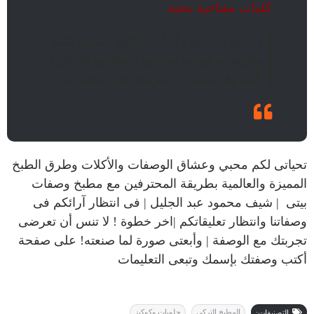
كلمات مفتاحية بحثية
| تاريخ البقلاوة | أصل البقلاوة | معنى كلمة
بقلاوة | مكونات البقلاوة | البقلاوة التركى |
البقلاوة المصرى | طريقة عمل البقلاوة |
تحياتى لكم محبي وعشاق الوصفات والأكلات وطرق الطبخ
المميزة والعالمية بطريقة المحترفين مع
مطبخ وصفات
بيتى
|
شيف محمود عبد الجليل
| فى انتظار آرائكم فى
وصفاتنا وانتظار تعليقاتكم |اخر خطوة ! لا تنس أن تعرضى
تجربتك مع الوصفة | وأبعتى صورة لما صنعته! على صفحة
أكتب وصفتك بإسمك وتبعى التعليمات
المطبخ التركى
حلويات وكوكيز
التصنيفات: