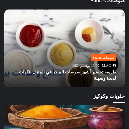
صوصات Sauces
صوصات Sauces
M.AG
05 نوفمبر 2024
طريقة تحضير أشهر صوصات البرجر في المنزل بنكهات
لذيذة وسهلة
حلويات وكوكيز