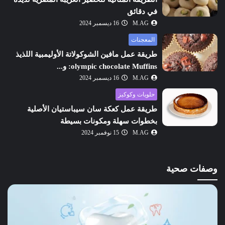
في دقائق
M.AG
16 ديسمبر 2024
المعجنات
طريقة عمل مافين الشوكولاتة الأوليمبية اللذيذ
olympic chocolate Muffins: و...
M.AG
16 ديسمبر 2024
حلويات وكوكيز
طريقة عمل كعكة سان سيباستيان الأصلية
بخطوات سهلة ومكونات بسيطة
M.AG
15 نوفمبر 2024
وصفات صحية