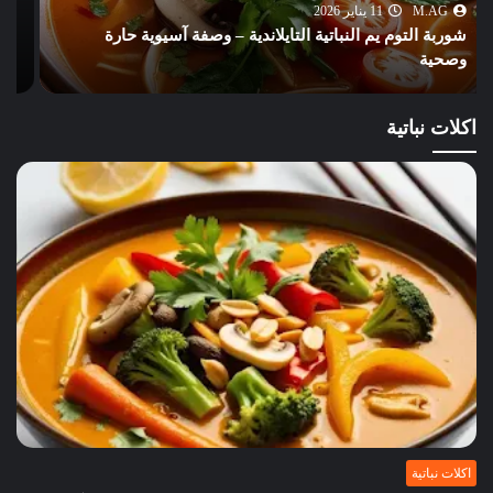
M.AG
11 يناير 2026
شوربة الأرز والفول السوداني الإفريقية – وصفة كريمية
غنية بالنكهات
اكلات نباتية
اكلات نباتية