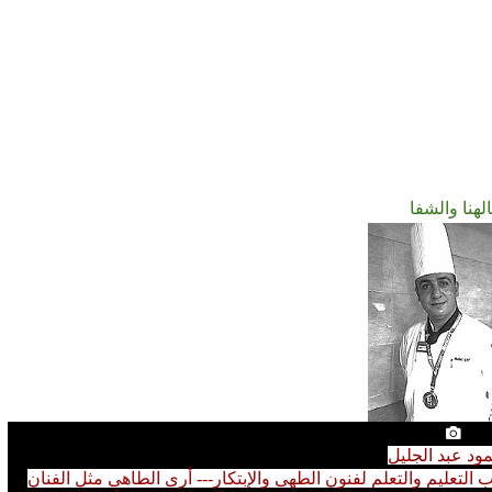
الهنا والشفا
ود عبد الجليل
يم والتعلم لفنون الطهى والإبتكار--- أرى الطاهى مثل الفنان