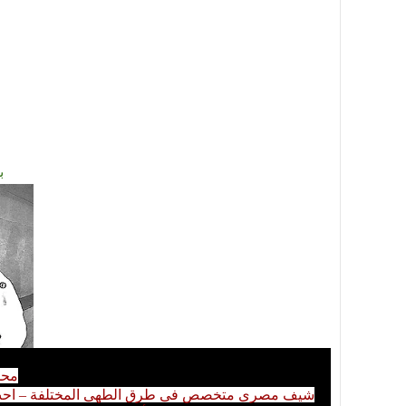
ب
محم
شيف مصرى متخصص فى طرق الطهى المختلفة – احب التعل