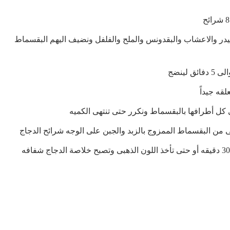
ر والاعشاب والبقدونس والملح والفلفل ونضيف اليهم البقسماط
لينضج
قه جيداً
كل أطرافها بالبقسماط ونكرر حتى تنتهى الكميه
من البقسماط الممزوج بالزبد والجبن على الوجه شرائح الدجاج