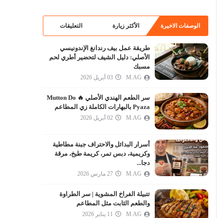
الوصفات الاخيرة
الأكثر زيارة
التعليقات
طريقة عمل بيف رندانغ الإندونيسي
الأصلي: دليل الشيف لتحضير أطري لحم
مسبك
M.AG
03 أبريل 2026
سر الطعم الهندي الأصلي 🔥 Mutton Do
Pyaza بالبهارات الكاملة زي المطاعم
M.AG
02 أبريل 2026
أسرار البدائل والاحتراف جبنة مطاطية
وكريمية، دبس تمر، كريمة طبخ، مرقة
دجا...
M.AG
27 مارس 2026
تتبيلة الفراخ المشوية | سر الطراوة
والطعم الثابت مثل المطاعم
M.AG
11 يناير 2026