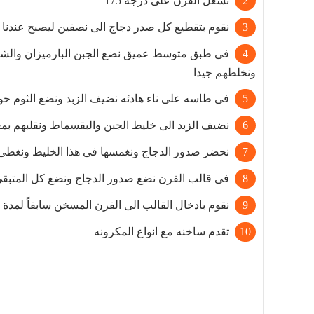
نشعل الفرن على درجه 175
نقوم بتقطيع كل صدر دجاج الى نصفين ليصبح عندنا 8 شرائح
فى طبق متوسط عميق نضع الجبن البارميزان والشيد
ونخلطهم جيدا
فى طاسه على ناء هادئه نضيف الزبد ونضع الثوم حوالى 5 دفائق 
نضيف الزبد الى خليط الجبن والبقسماط ونقلبهم بمعل
نحضر صدور الدجاج ونغمسها فى هذا الخليط ونغطى 
فى قالب الفرن نضع صدور الدجاج ونضع كل المتبقى 
نقوم بادخال القالب الى الفرن المسخن سابقاً لمدة 30 دقيقه أو حتى تأخذ اللون الذهبى وتصبح خلاصة الدجاج شفافه
تقدم ساخنه مع انواع المكرونه