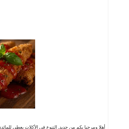
أهلا ومرحبا بكم من جديد, التنوع فى الأكلات يعطى للمائدة 