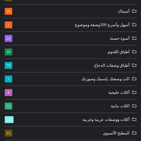
أسماك
29
أسهل وأسرع 500وصفة وموضوع
1
أسوة حسنة
24
أطباق اللحوم
49
أطباق وصفات الدجاج
79
اكت وصفتك بإسمك وصورتك
3
أكلات خليجية
8
اكلات نباتية
72
أكلات ووصفات عربية وغربية
126
المطبخ الآسيوي
15