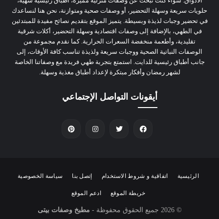
الأذواق. سواء كنت تبحث عن وصفات منزلية مميزة، أطباق رئيسية شهية،
حلويات سريعة وسهلة التحضير، أو وصفات صحية ومتوازنة، نحن هنا لنساعدك
في تحضير وجبات لذيذة وبسيطة. يتميز الموقع بتقديم نصائح مفيدة للمبتدئين
في الطهي، بالإضافة إلى وصفات اقتصادية وسهلة التحضير، أكلات شرقية
تقليدية، وأطعمة منخفضة السعرات الحرارية. كما نقدم مجموعة من
الوصفات النباتية الصحية ووجبات سريعة ولذيذة تناسب كافة الأوقات، إلى
جانب أطباق رئيسية للدايت. استمتع بتجربة طهي فريدة مع وصفاتنا الخاصة
لشهر رمضان وأفكار مبتكرة لإعداد أطباق مغذية وسهلة.
أيقونات التواصل الإجتماعي
الرئيسية
اتفاقية و شروط الاستخدام
إتصل بنا
سياسة الخصوصية
خريطة الموقع
ادعم الموقع
© 2026
جميع الحقوق محفوظة -
مطبخ وصفات بيتى