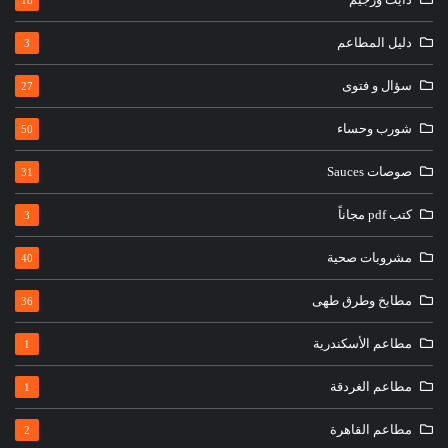
18
دليل المطاعم
3
سؤال و فتوى
27
شورب وحساء
50
صوصات Sauces
31
كتب pdf مجاناً
3
مشروبات صحية
40
مطابخ وطرق طهى
36
مطاعم الأسكندرية
1
مطاعم الغردقة
1
مطاعم القاهرة
2