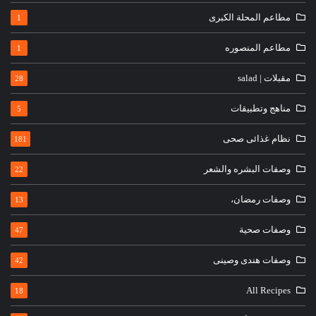
مطاعم المحلة الكبرى
1
مطاعم المنصوره
1
مقبلات | salad
28
مناهج وتطبيقات
5
نظام غذائى صحى
181
وصفات البشره والشعر
22
وصفات رمضان،
13
وصفات صحية
47
وصفات هندى وصينى
42
All Recipes
18