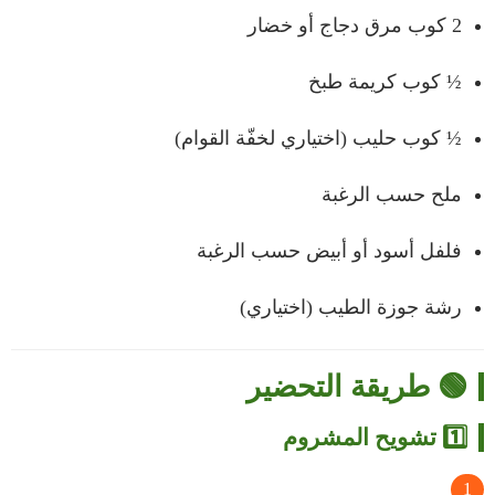
2 كوب مرق دجاج أو خضار
½ كوب كريمة طبخ
½ كوب حليب (اختياري لخفّة القوام)
ملح حسب الرغبة
فلفل أسود أو أبيض حسب الرغبة
رشة جوزة الطيب (اختياري)
🟢 طريقة التحضير
1️⃣ تشويح المشروم