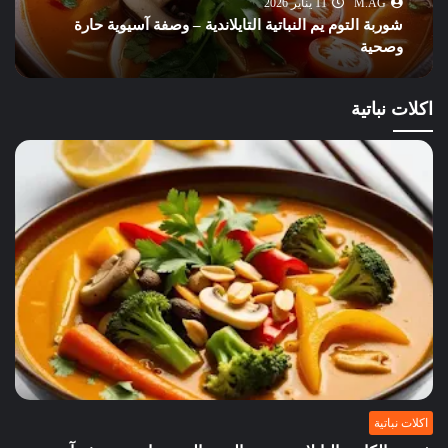
M.AG
11 يناير 2026
شوربة التوم يم النباتية التايلاندية – وصفة آسيوية حارة
وصحية
اكلات نباتية
اكلات نباتية