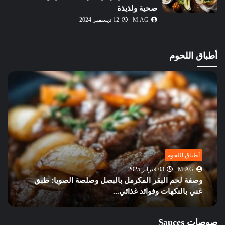
صحية ولذيذة
M.AG
12 ديسمبر 2024
أطباق اللحوم
أطباق اللحوم
M.AG
03 فبراير 2025
وصفة لحم البقر المكرمل بالبصل وصلصة الصويا: طبق
غني بالنكهات وفوائد غذائي...
صوصات Sauces