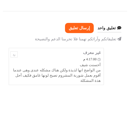
تعليق واحد
إرسال تعليق
تعليقاتكم وآرائكم تهمنا فلا تحرمنا الدعم والنصيحة
غير معرف
رد
4:17:00 م
أحسنت شيف
من الواضح انها لذيذة ولكن هناك مشكله عندى وهى عندما
أقوم بعمل شوربة المشروم تصبح لونها غامق فكيف أحل
هذة المشكلة