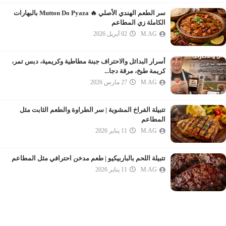
سر الطعم الهندي الأصلي 🔥 Mutton Do Pyaza بالبهارات
الكاملة زي المطاعم
M.AG
02 أبريل 2026
أسرار البدائل والاحتراف جبنة مطاطية وكريمية، دبس تمر،
كريمة طبخ، مرقة دجا...
M.AG
27 مارس 2026
تتبيلة الفراخ المشوية | سر الطراوة والطعم الثابت مثل
المطاعم
M.AG
11 يناير 2026
تتبيلة اللحم بالباربيكيو | طعم مدخن احترافي مثل المطاعم
M.AG
11 يناير 2026