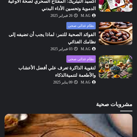
أكسيد النيتريك: المفتاح السحري لصحة الأوعية
الدموية وتحسين الأداء البدني
M.AG
26 فبراير 2025
نظام غذائى صحى
الفوائد الصحية للتمر: لماذا يجب أن تضيفه إلى
نظامك الغذائي
M.AG
03 فبراير 2025
نظام غذائى صحى
لتقوية الذاكرة تعرف علي أفضل الأعشاب
والأطعمة لتنميةالذكاء
M.AG
09 يناير 2025
مشروبات صحية