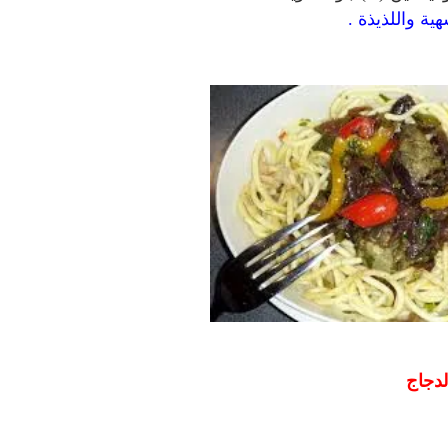
ية واللذيذة .
لدجاج