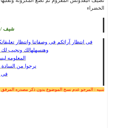
نضيف البقدونس المفروم ثم نضع المكرونه ونقلبها 
الخضراء
ب
شيف / 
فى انتظار آرائكم فى وصفاتنا وانتظار تعليقا
وهنسهلهالك ونجيب لك ا
المعلومه ليس
نرجوا من السادة 
فى ا
تنبيه : المرجو عدم نسخ الموضوع بدون ذكر مصدره المرفق 