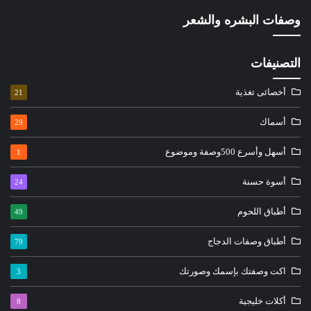
وصفات البشره والشعر
التصنيفات
أخصائى تغذية
21
أسماك
29
أسهل وأسرع 500وصفة وموضوع
1
أسوة حسنة
24
أطباق اللحوم
49
أطباق وصفات الدجاج
79
اكت وصفتك بإسمك وصورتك
3
أكلات خليجية
8