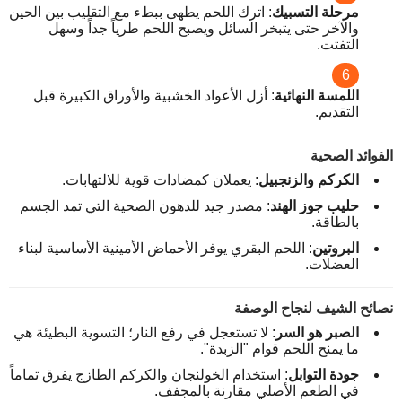
مرحلة التسبيك
: اترك اللحم يطهى ببطء مع التقليب بين الحين
والآخر حتى يتبخر السائل ويصبح اللحم طرياً جداً وسهل
التفتت.
اللمسة النهائية
: أزل الأعواد الخشبية والأوراق الكبيرة قبل
التقديم.
الفوائد الصحية
الكركم والزنجبيل
: يعملان كمضادات قوية للالتهابات.
حليب جوز الهند
: مصدر جيد للدهون الصحية التي تمد الجسم
بالطاقة.
البروتين
: اللحم البقري يوفر الأحماض الأمينية الأساسية لبناء
العضلات.
نصائح الشيف لنجاح الوصفة
الصبر هو السر
: لا تستعجل في رفع النار؛ التسوية البطيئة هي
ما يمنح اللحم قوام "الزبدة".
جودة التوابل
: استخدام الخولنجان والكركم الطازج يفرق تماماً
في الطعم الأصلي مقارنة بالمجفف.