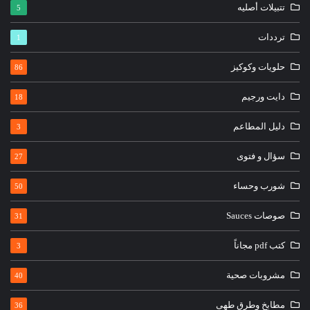
تتبيلات أصليه
5
ترددات
1
حلويات وكوكيز
86
دايت ورجيم
18
دليل المطاعم
3
سؤال و فتوى
27
شورب وحساء
50
صوصات Sauces
31
كتب pdf مجاناً
3
مشروبات صحية
40
مطابخ وطرق طهى
36