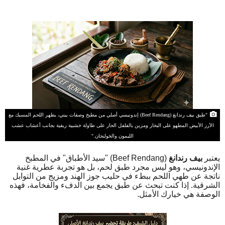
"طبق بيف رندانغ (Beef Rendang) إندونيسي أصلي من مطبخ وصفات بيتي، يظهر اللحم المسبك مع
الأرز الأبيض المطهو على البخار ومزين بالفلفل الحار على طاولة خشبية ريفية بجانب أعشاب عشب
الليمون والخولنجان."
يعتبر
بيف رندانغ
(Beef Rendang) "سيد الأطباق" في المطبخ
الإندونيسي، وهو ليس مجرد طبق لحم، بل هو تجربة عطرية غنية
ناتجة عن طهي اللحم ببطء في حليب جوز الهند ومزيج من التوابل
الشرقية. إذا كنت تبحث عن طبق يجمع بين الدفء والفخامة، فهذه
الوصفة هي خيارك الأمثل.