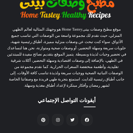
موقع مطبخ وصفات بيتىHome Tastey هو وجهتك المثالية لعالم الطهي
المنزلي، حيث نقدم لك مجموعة واسعة من الوصفات التي تناسب جميع
الأذواق. سواء كنت تبحث عن وصفات منزلية مميزة، أطباق رئيسية شهية،
حلويات سريعة وسهلة التحضير، أو وصفات صحية ومتوازنة، نحن هنا لنساعدك
في تحضير وجبات لذيذة وبسيطة. يتميز الموقع بتقديم نصائح مفيدة للمبتدئين
في الطهي، بالإضافة إلى وصفات اقتصادية وسهلة التحضير، أكلات شرقية
تقليدية، وأطعمة منخفضة السعرات الحرارية. كما نقدم مجموعة من
الوصفات النباتية الصحية ووجبات سريعة ولذيذة تناسب كافة الأوقات، إلى
جانب أطباق رئيسية للدايت. استمتع بتجربة طهي فريدة مع وصفاتنا الخاصة
لشهر رمضان وأفكار مبتكرة لإعداد أطباق مغذية وسهلة.
أيقونات التواصل الإجتماعي