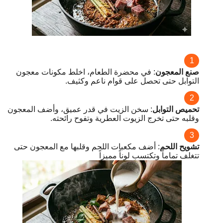
صنع المعجون
: في محضرة الطعام، اخلط مكونات معجون
التوابل حتى تحصل على قوام ناعم وكثيف.
تحميص التوابل
: سخن الزيت في قدر عميق، وأضف المعجون
وقلبه حتى تخرج الزيوت العطرية وتفوح رائحته.
تشويح اللحم
: أضف مكعبات اللحم وقلبها مع المعجون حتى
تتغلف تماماً وتكتسب لوناً مميزاً