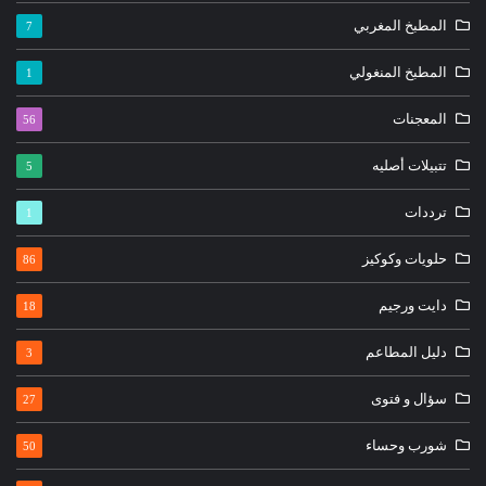
المطبخ المغربي
7
المطبخ المنغولي
1
المعجنات
56
تتبيلات أصليه
5
ترددات
1
حلويات وكوكيز
86
دايت ورجيم
18
دليل المطاعم
3
سؤال و فتوى
27
شورب وحساء
50