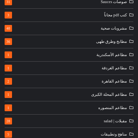
صوصات Sauces
31
كتب pdf مجاناً
3
مشروبات صحية
40
مطابخ وطرق طهى
36
مطاعم الأسكندرية
1
مطاعم الغردقة
1
مطاعم القاهرة
2
مطاعم المحلة الكبرى
1
مطاعم المنصوره
1
مقبلات | salad
28
مناهج وتطبيقات
5