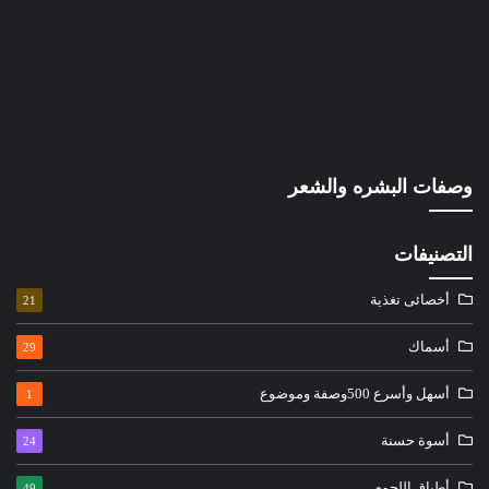
وصفات البشره والشعر
التصنيفات
أخصائى تغذية
21
أسماك
29
أسهل وأسرع 500وصفة وموضوع
1
أسوة حسنة
24
أطباق اللحوم
49