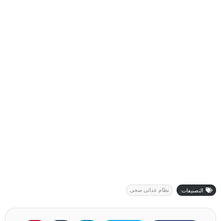
نظام غذائى صحى
التصنيفات: