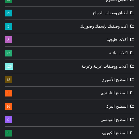
أطباق وصفات الدجاج
79
اكت وصفتك بإسمك وصورتك
3
أكلات خليجية
8
اكلات نباتية
72
أكلات ووصفات عربية وغربية
126
المطبخ الآسيوي
15
المطبخ التايلندي
5
المطبخ التركى
16
المطبخ التونسي
9
المطبخ الكوري،
5