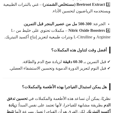
3️⃣
Beetroot Extract (مستخلص الشمندر)
– غني بالنترات الطبيعية
ويستخدمه الرياضيون لتحسين الأداء.
الجرعة:
300-500 مل من عصير البنجر قبل التمرين
.
4️⃣
Nitric Oxide Boosters
– مكملات تحتوي على خليط من L-
Arginine و L-Citrulline ونترات طبيعية لتعزيز إنتاج أكسيد النيتريك.
أفضل وقت لتناول هذه المكملات؟
✔ قبل التمرين بـ
30-60 دقيقة
لزيادة ضخ الدم والطاقة.
✔ قبل النوم لتعزيز الدورة الدموية وتحسين الاستشفاء العضلي.
هل يمكن استبدال الفياجرا بهذه الأطعمة والمكملات؟
نظريًا، يمكن أن تساعد هذه الأطعمة والمكملات في
تحسين تدفق
الدم
بطريقة مشابهة للفياجرا، لأنها تعتمد على نفس المبدأ:
زيادة
أكسيد النيتريك
. لكن الفرق هو أن الفياجرا تعمل بسرعة لأنها
تثبط