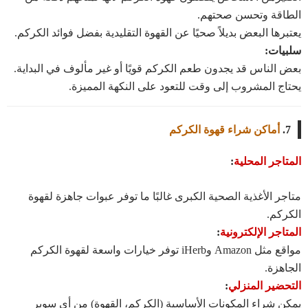
الطاقة وتحسن صحتهم.
يعتبرها البعض بديلاً صحيًا عن القهوة التقليدية بفضل فوائد الكركم.
سلبيات:
بعض الناس قد يجدون طعم الكركم قويًا أو غير مألوف في البداية.
يحتاج المشروب إلى وقت للتعود على النكهة المميزة.
7.
أماكن شراء قهوة الكركم
المتاجر المحلية
:
متاجر الأغذية الصحية الكبرى غالبًا ما توفر عبوات جاهزة لقهوة
الكركم.
المتاجر الإلكترونية
:
مواقع مثل Amazon وiHerb توفر خيارات واسعة لقهوة الكركم
الجاهزة.
التحضير المنزلي
:
يمكن شراء المكونات الأساسية (الكركم، القهوة) من أي سوبر