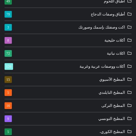
أطباق اللحوم
49
أطباق وصفات الدجاج
79
اكت وصفتك بإسمك وصورتك
3
أكلات خليجية
8
اكلات نباتية
72
أكلات ووصفات عربية وغربية
126
المطبخ الآسيوي
15
المطبخ التايلندي
5
المطبخ التركى
16
المطبخ التونسي
9
المطبخ الكوري،
5