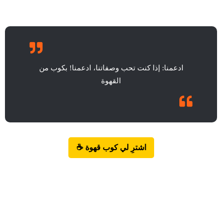
ادعمنا: إذا كنت تحب وصفاتنا، ادعمنا! بكوب من
القهوة
اشترِ لي كوب قهوة ☕