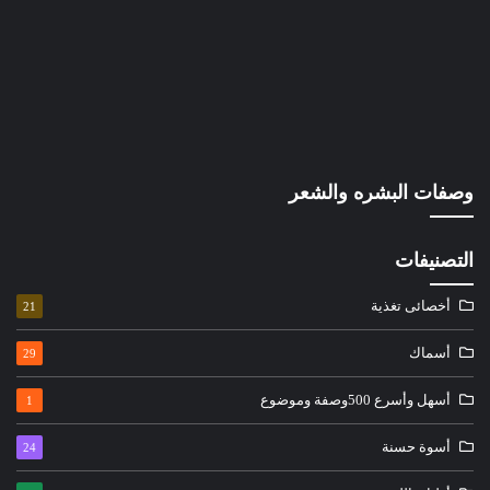
وصفات البشره والشعر
التصنيفات
أخصائى تغذية
21
أسماك
29
أسهل وأسرع 500وصفة وموضوع
1
أسوة حسنة
24