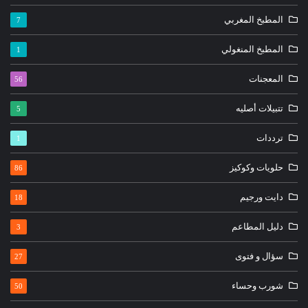
المطبخ المغربي
7
المطبخ المنغولي
1
المعجنات
56
تتبيلات أصليه
5
ترددات
1
حلويات وكوكيز
86
دايت ورجيم
18
دليل المطاعم
3
سؤال و فتوى
27
شورب وحساء
50