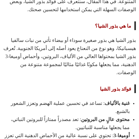
المتنوعة. في هذا المقال، سنتعرف على فوائد بذور الشيا، وبعض
الوصفات السهلة التي يمكن استخدامها لتحسين صحتك.
ما هي بذور الشيا؟
بذور الشيا هي بذور صغيرة سوداء أو بيضاء تأتي من نبات سالفيا
هيسبانيكا، وهو نوع من النعناع يعود أصله إلى أمريكا الجنوبية. تُعرف
بذور الشيا بمحتواها العالي من الألياف، البروتين، وأحماض أوميغا-3
الدهنية، مما يجعلها مكونًا غذائيًا مثاليًا لمجموعة متنوعة من
الوصفات.
فوائد بذور الشيا
غنية بالألياف
: تساعد في تحسين عملية الهضم وتعزز الشعور
بالشبع.
محتوى عالٍ من البروتين
: تعد مصدراً ممتازاً للبروتين النباتي،
مما يجعلها مناسبة للنباتيين.
أوميغا-3
: تحتوي على نسبة عالية من الأحماض الدهنية التي تعزز