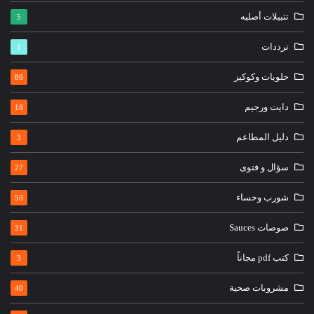
تتبيلات أصليه
5
ترددات
1
حلويات وكوكيز
86
دايت ورجيم
18
دليل المطاعم
3
سؤال و فتوى
27
شورب وحساء
50
صوصات Sauces
31
كتب pdf مجاناً
3
مشروبات صحية
40