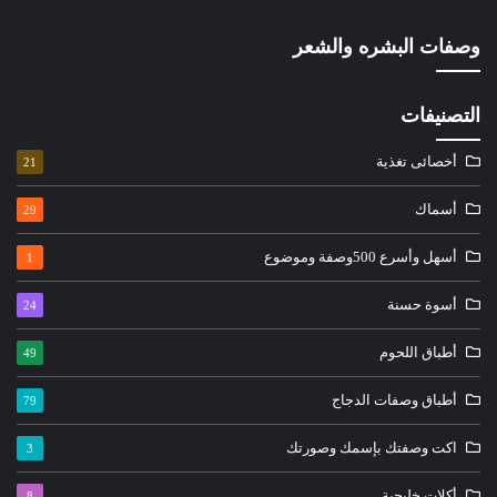
وصفات البشره والشعر
التصنيفات
أخصائى تغذية
21
أسماك
29
أسهل وأسرع 500وصفة وموضوع
1
أسوة حسنة
24
أطباق اللحوم
49
أطباق وصفات الدجاج
79
اكت وصفتك بإسمك وصورتك
3
أكلات خليجية
8