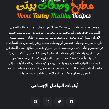
موقع مطبخ وصفات بيتىHome Tastey هو وجهتك المثالية لعالم الطهي
المنزلي، حيث نقدم لك مجموعة واسعة من الوصفات التي تناسب جميع
الأذواق. سواء كنت تبحث عن وصفات منزلية مميزة، أطباق رئيسية شهية،
حلويات سريعة وسهلة التحضير، أو وصفات صحية ومتوازنة، نحن هنا لنساعدك
في تحضير وجبات لذيذة وبسيطة. يتميز الموقع بتقديم نصائح مفيدة للمبتدئين
في الطهي، بالإضافة إلى وصفات اقتصادية وسهلة التحضير، أكلات شرقية
تقليدية، وأطعمة منخفضة السعرات الحرارية. كما نقدم مجموعة من
الوصفات النباتية الصحية ووجبات سريعة ولذيذة تناسب كافة الأوقات، إلى
جانب أطباق رئيسية للدايت. استمتع بتجربة طهي فريدة مع وصفاتنا الخاصة
لشهر رمضان وأفكار مبتكرة لإعداد أطباق مغذية وسهلة.
أيقونات التواصل الإجتماعي