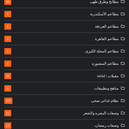
مطابخ وطرق طهى
36
مطاعم الأسكندرية
1
مطاعم الغردقة
1
مطاعم القاهرة
2
مطاعم المحلة الكبرى
1
مطاعم المنصوره
1
مقبلات | salad
28
مناهج وتطبيقات
5
نظام غذائى صحى
181
وصفات البشره والشعر
22
وصفات رمضان،
13