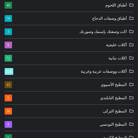
أطباق اللحوم
49
أطباق وصفات الدجاج
79
اكت وصفتك بإسمك وصورتك
3
أكلات خليجية
8
اكلات نباتية
72
أكلات ووصفات عربية وغربية
126
المطبخ الآسيوي
15
المطبخ التايلندي
5
المطبخ التركى
16
المطبخ التونسي
9
المطبخ الكوري،
5