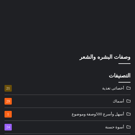
وصفات البشره والشعر
التصنيفات
أخصائى تغذية
21
أسماك
29
أسهل وأسرع 500وصفة وموضوع
1
أسوة حسنة
24