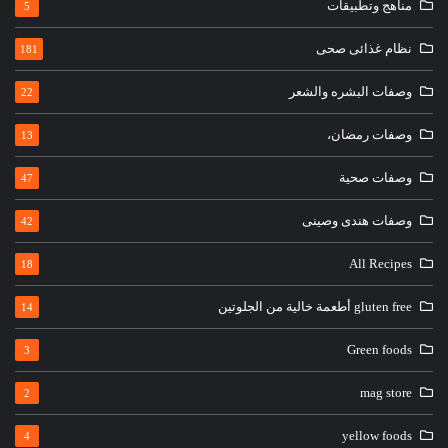
مناهج وتطبيقات
5
نظام غذائى صحى
181
وصفات البشره والشعر
22
وصفات رمضان،
13
وصفات صحية
47
وصفات هندى وصينى
42
All Recipes
18
gluten free أطعمة خالية من الجلوتين
14
Green foods
3
mag store
2
yellow foods
4