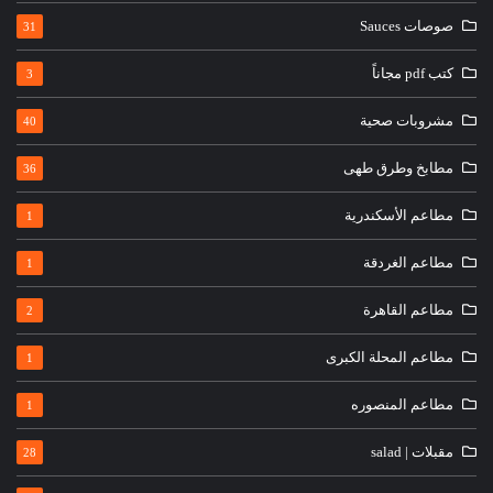
صوصات Sauces
31
كتب pdf مجاناً
3
مشروبات صحية
40
مطابخ وطرق طهى
36
مطاعم الأسكندرية
1
مطاعم الغردقة
1
مطاعم القاهرة
2
مطاعم المحلة الكبرى
1
مطاعم المنصوره
1
مقبلات | salad
28