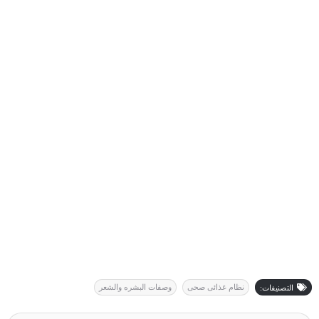
نظام غذائى صحى
وصفات البشره والشعر
التصنيفات: