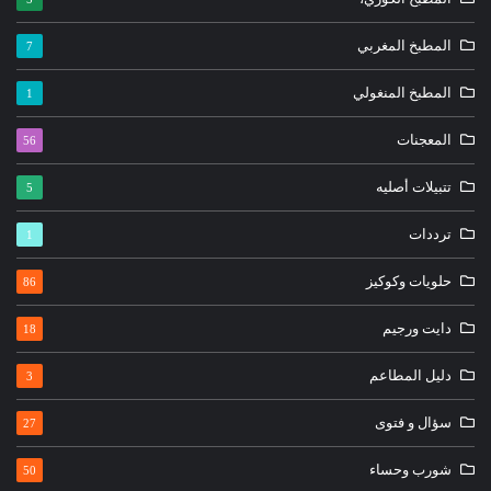
المطبخ المغربي
7
المطبخ المنغولي
1
المعجنات
56
تتبيلات أصليه
5
ترددات
1
حلويات وكوكيز
86
دايت ورجيم
18
دليل المطاعم
3
سؤال و فتوى
27
شورب وحساء
50