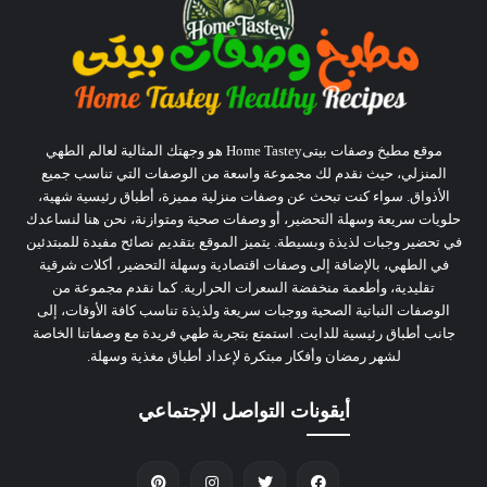
موقع مطبخ وصفات بيتىHome Tastey هو وجهتك المثالية لعالم الطهي
المنزلي، حيث نقدم لك مجموعة واسعة من الوصفات التي تناسب جميع
الأذواق. سواء كنت تبحث عن وصفات منزلية مميزة، أطباق رئيسية شهية،
حلويات سريعة وسهلة التحضير، أو وصفات صحية ومتوازنة، نحن هنا لنساعدك
في تحضير وجبات لذيذة وبسيطة. يتميز الموقع بتقديم نصائح مفيدة للمبتدئين
في الطهي، بالإضافة إلى وصفات اقتصادية وسهلة التحضير، أكلات شرقية
تقليدية، وأطعمة منخفضة السعرات الحرارية. كما نقدم مجموعة من
الوصفات النباتية الصحية ووجبات سريعة ولذيذة تناسب كافة الأوقات، إلى
جانب أطباق رئيسية للدايت. استمتع بتجربة طهي فريدة مع وصفاتنا الخاصة
لشهر رمضان وأفكار مبتكرة لإعداد أطباق مغذية وسهلة.
أيقونات التواصل الإجتماعي