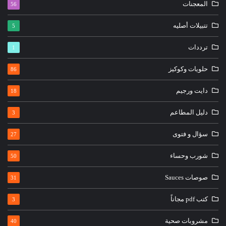
المعجنات
56
تتبيلات أصليه
5
ترددات
1
حلويات وكوكيز
86
دايت ورجيم
18
دليل المطاعم
3
سؤال و فتوى
27
شورب وحساء
50
صوصات Sauces
31
كتب pdf مجاناً
3
مشروبات صحية
40