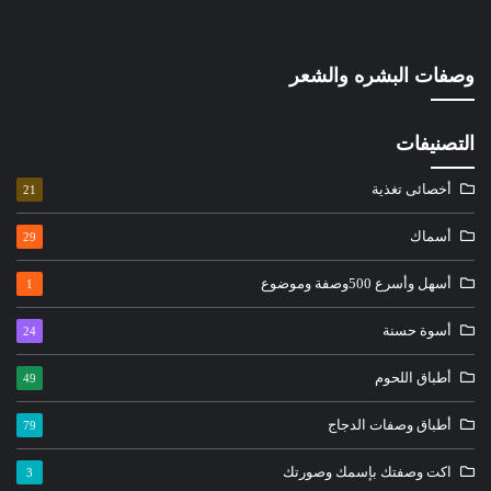
وصفات البشره والشعر
التصنيفات
أخصائى تغذية
21
أسماك
29
أسهل وأسرع 500وصفة وموضوع
1
أسوة حسنة
24
أطباق اللحوم
49
أطباق وصفات الدجاج
79
اكت وصفتك بإسمك وصورتك
3