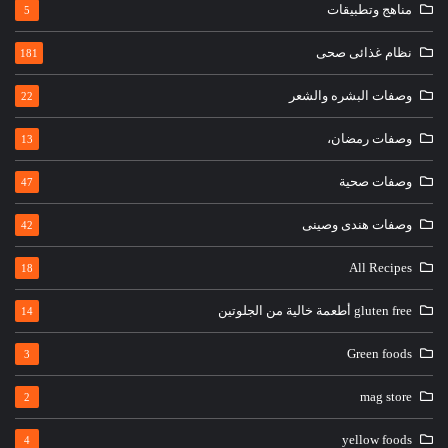
مناهج وتطبيقات
5
نظام غذائى صحى
181
وصفات البشره والشعر
22
وصفات رمضان،
13
وصفات صحية
47
وصفات هندى وصينى
42
All Recipes
18
gluten free أطعمة خالية من الجلوتين
14
Green foods
3
mag store
2
yellow foods
4