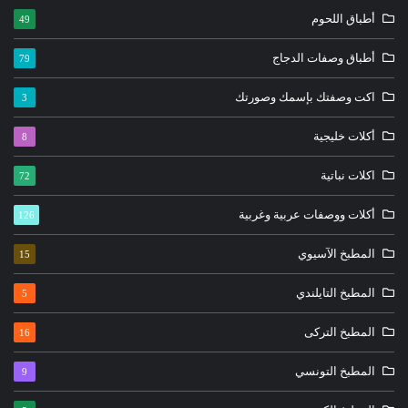
أطباق اللحوم
49
أطباق وصفات الدجاج
79
اكت وصفتك بإسمك وصورتك
3
أكلات خليجية
8
اكلات نباتية
72
أكلات ووصفات عربية وغربية
126
المطبخ الآسيوي
15
المطبخ التايلندي
5
المطبخ التركى
16
المطبخ التونسي
9