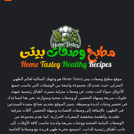
موقع مطبخ وصفات بيتىHome Tastey هو وجهتك المثالية لعالم الطهي
المنزلي، حيث نقدم لك مجموعة واسعة من الوصفات التي تناسب جميع
الأذواق. سواء كنت تبحث عن وصفات منزلية مميزة، أطباق رئيسية شهية،
حلويات سريعة وسهلة التحضير، أو وصفات صحية ومتوازنة، نحن هنا لنساعدك
في تحضير وجبات لذيذة وبسيطة. يتميز الموقع بتقديم نصائح مفيدة للمبتدئين
في الطهي، بالإضافة إلى وصفات اقتصادية وسهلة التحضير، أكلات شرقية
تقليدية، وأطعمة منخفضة السعرات الحرارية. كما نقدم مجموعة من
الوصفات النباتية الصحية ووجبات سريعة ولذيذة تناسب كافة الأوقات، إلى
جانب أطباق رئيسية للدايت. استمتع بتجربة طهي فريدة مع وصفاتنا الخاصة