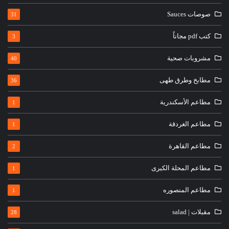
صوصات Sauces
31
كتب pdf مجاناً
3
مشروبات صحية
40
مطابخ وطرق طهى
36
مطاعم الأسكندرية
1
مطاعم الغردقة
1
مطاعم القاهرة
2
مطاعم المحلة الكبرى
1
مطاعم المنصوره
1
مقبلات | salad
28