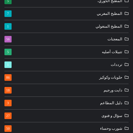
المطبخ الكوري،
5
المطبخ المغربي
7
المطبخ المنغولي
1
المعجنات
56
تتبيلات أصليه
5
ترددات
1
حلويات وكوكيز
86
دايت ورجيم
18
دليل المطاعم
3
سؤال و فتوى
27
شورب وحساء
50