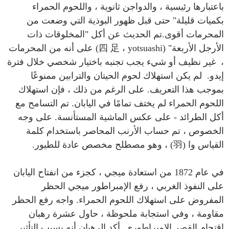
باعتبارها رئيسية ، والدواجن ثانوية ، واللحوم الحمراء
بكميات قليلة" حتى قبل ظهور البوذية التي وضعت من
المحرمات أقوى.تم الحديث عن أكل "المخلوقات ذات
الأرجل الأربعة" (四 足 ، yotsuashi) على أنه من المحرمات
، غير نظيف أو شيء يجب تجنبه باختيار شخصي خلال فترة
إيدو. لم يكن استهلاك لحوم الحيتان والترابين ممنوعًا
بموجب هذا التعريف. على الرغم من ذلك ، فإن استهلاك
اللحوم الحمراء لم يختف تمامًا في اليابان. تم التسامح مع
أكل الطرائد - على عكس الماشية المستأنسة. على وجه
الخصوص ، تم حساب الأرنب المحاصر باستخدام كلمة
القياس وا (羽) ، وهو مصطلح مخصص عادة للطيور.
في عام 1872 من استعادة ميجي ، كجزء من انفتاح اليابان
على النفوذ الغربي ، رفع الإمبراطور ميجي الحظر
المفروض على استهلاك اللحوم الحمراء. واجه رفع الحظر
مقاومة ، وفي استجابة ملحوظة ، حاول عشرة رهبان
اقتحام القصر الإمبراطوري. أكد الرهبان أنه بسبب التأثير