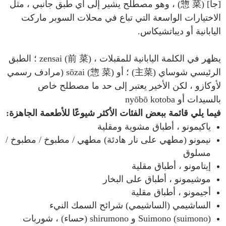
[جا] (惣 菜) ، وهو مصطلح يشير إلى أي طبق جانبي ، مثل
الاختيارات الواسعة التي تباع في محلات السوبر ماركت
اليابانية أو ديباتشيكاس.
يظهر في الكلمة اليابانية للمقبلات ، zensai (前 菜) ؛ الطبق
الرئيسي شوساي (主菜) ؛ أو sōzai (惣 菜) (مرادف رسمي
لأوكازو ، لكن الأخير يعتبر إلى حد ما مصطلح خاص
بالسيدات أو nyōbō kotoba
فيما يلي قائمة ببعض الفئات الأكثر شيوعًا للأطعمة الجاهزة:
ياكيمونو ، أطباق مشوية ومقلية
نيمونو (مطهي على نار هادئة) مطهي / مطبوخ / مطبوخ /
مسلوق
إيتامونو ، أطباق مقلية
موشيمونو ، أطباق على البخار
أجيمونو ، أطباق مقلية
الساشيمي (الساشيمي) شرائح السمك النيء
Suimono (suimono) و shirumono (حساء) ، شوربات