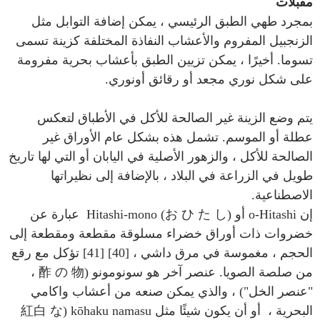
مقبلات
بمجرد طهي الطبق الرئيسي ، يمكن إضافة التوابل مثل
الزنجبيل المفروم والأعشاب النفاذة المختلفة كزينة تسمى
تسوما. أخيرًا ، يمكن تزيين الطبق بأعشاب بحرية مفرومة
على شكل نوري مجعد أو رقائق أونوري.
يتم وضع الزينة غير الصالحة للأكل في الأطباق لتعكس
عطلة أو الموسم. تشمل هذه بشكل عام الأوراق غير
الصالحة للأكل ، والزهور الأصلية في اليابان أو التي لها تاريخ
طويل في الزراعة في البلاد ، بالإضافة إلى نظيراتها
الاصطناعية.
إن o-Hitashi أو Hitashi-mono (お ひ た し) عبارة عن
خضروات ذات أوراق خضراء مسلوقة مقطعة ومقطعة إلى
الحجم ، مغموسة في مرق داشي ، [40] [41] تؤكل مع رقع
من صلصة الصويا. عنصر آخر هو سونومونو (酢 の 物 ،
"عنصر الخل") ، والذي يمكن صنعه من أعشاب واكامي
البحرية ، أو أن يكون شيئًا مثل kōhaku namasu (紅白 な