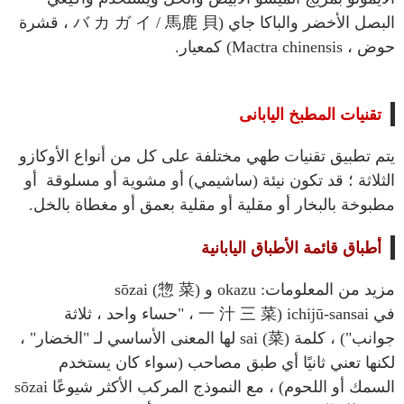
البصل الأخضر والباكا جاي (バ カ ガ イ / 馬鹿 貝 ، قشرة
حوض ، Mactra chinensis) كمعيار.
تقنيات المطبخ اليابانى
يتم تطبيق تقنيات طهي مختلفة على كل من أنواع الأوكازو
الثلاثة ؛ قد تكون نيئة (ساشيمي) أو مشوية أو مسلوقة أو
مطبوخة بالبخار أو مقلية أو مقلية بعمق أو مغطاة بالخل.
أطباق
قائمة الأطباق اليابانية
مزيد من المعلومات: okazu و sōzai (惣 菜)
في ichijū-sansai (一 汁 三 菜 ، "حساء واحد ، ثلاثة
جوانب") ، كلمة sai (菜) لها المعنى الأساسي لـ "الخضار" ،
لكنها تعني ثانيًا أي طبق مصاحب (سواء كان يستخدم
السمك أو اللحوم) ، مع النموذج المركب الأكثر شيوعًا sōzai