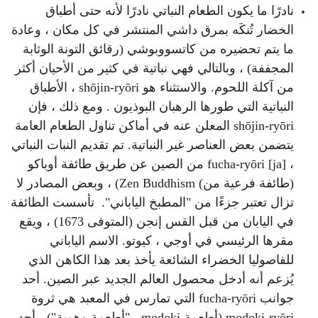
نادرًا ما يكون الطعام النباتي نادرًا لأنه حتى أطباق
الخضار تُنكَه بمرق داشي المنتشر في كل مكان ، وعادة
ما يتم تحضيره من كاتسووبوشي (رقائق التونة الوثابة
المجففة) ، وبالتالي فهي نباتية في كثير من الأحيان أكثر
من آكلة اللحوم. والاستثناء هو shōjin-ryōri ، الأطباق
النباتية التي طورها الرهبان البوذيون . ومع ذلك ، فإن
shōjin-ryōri المعلن عنه في أماكن تناول الطعام العامة
يتضمن بعض العناصر غير النباتية. تم تقديم النبات النباتي
، fucha-ryōri [ja] من الصين عن طريق طائفة أوباكو
(طائفة فرعية من) Zen Buddhism) ، وبعض المصادر لا
تزال تعتبر جزءًا من "المطبخ الياباني". تأسست الطائفة
في اليابان من قبل القس إنجن (المتوفى 1673) ، ويقع
مقرها الرئيسي في أوجي ، كيوتو. الاسم الياباني
للفاصوليا الخضراء الشائعة يأخذ بعد هذا الكاهن الذي
يُزعم أنه أدخل محصول العالم الجديد عبر الصين. أحد
جوانب fucha-ryōri التي تمارس في المعبد هي ثروة
modoki-ryōri (أطعمة modoki ، "أطعمة وهمية") ، أحد