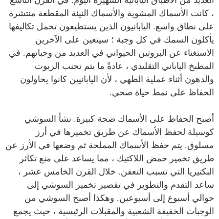
العديد من الأطباق اليابانية الشهيرة اليوم. في القرن التاسع
، كانت الأسماك المشوية والأسماك النيئة المقطعة منتشرة
على نطاق واسع. اليابانيون الذين يستطيعون تحمل تكاليفها
يأكلون السمك في كل وجبة ؛ سيتعين على الآخرين
الاستغناء عن البروتين الحيواني في العديد من وجباتهم. في
المطبخ الياباني التقليدي ، عادةً ما يتم تجنب الزيوت
والدهون أثناء عملية الطهي ، لأن اليابانيين كانوا يحاولون
الحفاظ على نمط حياة صحي.
أصبح الحفاظ على الأسماك ضجة كبيرة. نشأ السوشي
كوسيلة لحفظ الأسماك عن طريق تخميرها في أرز
مسلوق. يتم حفظ الأسماك المملحة ثم وضعها في الأرز عن
طريق تخمير حمض اللاكتيك ، مما يساعد على منع تكاثر
البكتيريا التي تسبب التعفن. خلال القرن الخامس عشر ،
ساعد التقدم والتطوير في تقصير تخمير السوشي إلى
حوالي أسبوع إلى أسبوعين. وهكذا أصبح السوشي من
الوجبات الخفيفة الشعبية والمقبلات الرئيسية ، حيث يجمع