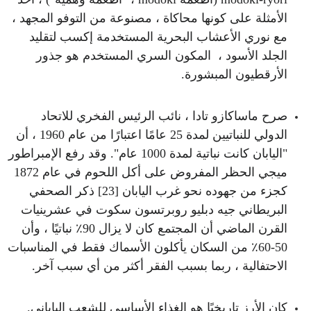
الأمثلة على كونها محاكاة ، مصنوعة من التوفو المجهد ،
مع نوري الأعشاب البحرية المستخدمة إكسب لتقليد
الجلد الأسود ، المكون السري المستخدم هو جذور
الأرقطيون المبشورة.
صرح ماساكازو تادا ، نائب الرئيس الفخري للاتحاد
الدولي للنباتيين لمدة 25 عامًا اعتبارًا من عام 1960 ، أن
"اليابان كانت نباتية لمدة 1000 عام". وقد رفع الإمبراطور
ميجي الحظر المفروض على أكل اللحوم في عام 1872
كجزء من جهوده نحو غرب اليابان [23] ذكر الصحفي
البريطاني جيه دبليو روبرتسون سكوت في عشرينيات
القرن الماضي أن المجتمع كان لا يزال 90٪ نباتيًا ، وأن
50-60٪ من السكان يأكلون الأسماك فقط في المناسبات
الاحتفالية ، ربما بسبب الفقر أكثر من أي سبب آخر.
كان الأرز تاريخيًا هو الغذاء الأساسي للشعب الياباني.