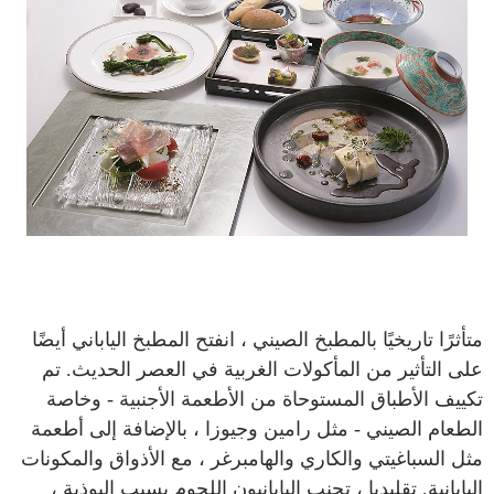
متأثرًا تاريخيًا بالمطبخ الصيني ، انفتح المطبخ الياباني أيضًا
على التأثير من المأكولات الغربية في العصر الحديث. تم
تكييف الأطباق المستوحاة من الأطعمة الأجنبية - وخاصة
الطعام الصيني - مثل رامين وجيوزا ، بالإضافة إلى أطعمة
مثل السباغيتي والكاري والهامبرغر ، مع الأذواق والمكونات
اليابانية. تقليديا ، تجنب اليابانيون اللحوم بسبب البوذية ،