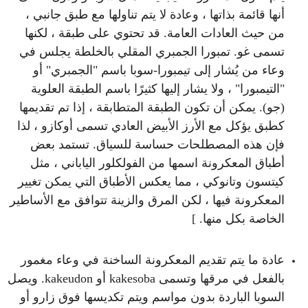
أنها قائمة بذاتها ، وعادة لا يتم تناولها مع طبق جانبي ،
من حيث العادات العامة. قد تحتوي على طبقة ، لكنها
تسمى غو. تمبورا الجمبري المقلي بالخلطة يجلس في
وعاء من يُشار إلى تيمبورا-سوبا باسم "الجمبري" أو
"التيمبورا" ، ولا يشار إليها كثيرًا باسم الطبقة العلوية
(جو). يمكن أن تكون الطبقة المتطابقة ، إذا تم تقديمها
كطبق يؤكل مع الأرز الأبيض العادي تسمى أوكازو ، لذا
فإن هذه المصطلحات حساسة للسياق. تستمد بعض
أطباق المعكرونة اسمها من الفولكلور الياباني ، مثل
كيتسون وتانوكي ، مما يعكس الأطباق التي يمكن تغيير
المعكرونة فيها ، لكن المرق والزينة تتوافق مع الأساطير
الخاصة بكل منها. ]
عادة ما يتم تقديم المعكرونة الساخنة في وعاء مغمور
بالفعل في مرقها وتسمى kakesoba أو kakeudon. ويصل
السوبا الباردة بدون مواسم ويتم تكديسها فوق زارو أو