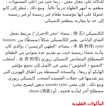
للدلالة على معيار معين ، ربما حتى من أعلى المستويات ،
مطعم به أمهر الطهاة تدريباً عالياً. ومع ذلك ، يُنظر إلى كابو
عمومًا على أنها مؤسسة طعام غير رسمية أو غير رسمية
إلى حد ما مقارنة بمطعم كايسيكي.
الكايسيكي (懐 石 ، مضاء "حجر الاحترار") مرتبط بحفل
الشاي الياباني. يعتبر الكايسيكي شكلاً (مبسطًا) من honzen-
ryōri (本 膳 料理 ، مضاءة "الطهي الرئيسي") ،والذي كان
مأدبة عشاء رسمية حيث تم تقديم عدة صواني من الطعام.
المصطلح المتجانس كايسيكي ريوري (会 席 料理 ، أشعلت
"التجمع + الجلوس") يشير في الأصل إلى تجمع مؤلفي
الهايكو أو رينغا ، والنسخة المبسطة من أطباق الهونزن التي
يتم تقديمها في حفلات القصيدة أصبحت كايسيكي ريوري.
ومع ذلك ، فإن معنى kaiseki ryōri تدهور ليصبح مجرد
مصطلح آخر لمأدبة فخمة ، أو shuen (酒宴).
المأكولات التقليدية