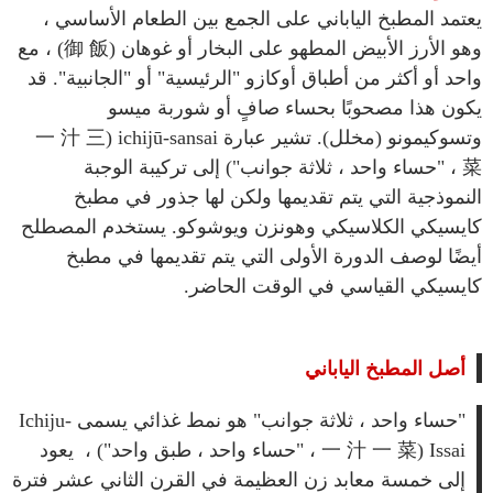
يعتمد المطبخ الياباني على الجمع بين الطعام الأساسي ،
وهو الأرز الأبيض المطهو ​​على البخار أو غوهان (御 飯) ، مع
واحد أو أكثر من أطباق أوكازو "الرئيسية" أو "الجانبية". قد
يكون هذا مصحوبًا بحساء صافٍ أو شوربة ميسو
وتسوكيمونو (مخلل). تشير عبارة ichijū-sansai (一 汁 三
菜 ، "حساء واحد ، ثلاثة جوانب") إلى تركيبة الوجبة
النموذجية التي يتم تقديمها ولكن لها جذور في مطبخ
كايسيكي الكلاسيكي وهونزن ويوشوكو. يستخدم المصطلح
أيضًا لوصف الدورة الأولى التي يتم تقديمها في مطبخ
كايسيكي القياسي في الوقت الحاضر.
أصل المطبخ الياباني
"حساء واحد ، ثلاثة جوانب" هو نمط غذائي يسمى Ichiju-
Issai (一 汁 一 菜 ، "حساء واحد ، طبق واحد") ، يعود
إلى خمسة معابد زن العظيمة في القرن الثاني عشر فترة