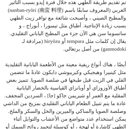
تم تقديم طريقة الطهي هذه خلال فترة إيدو بسبب التأثير
الغربي (المعروف سابقًا باسم nanban-ryōri (南蛮 料理))
والمطبخ الصيني ، وأصبحت شائعة مع توافر زيت الطهي
بسبب زيادة الإنتاجية. أطباق مثل تيمبورا ، أبوراج ، و
ساتسوما سن هي الآن جزء من المطبخ الياباني التقليدي.
يقال إن كلمات مثل tempura أو hiryōzu (مرادفة لـ
ganmodoki) من أصل برتغالي.
أيضًا ، هناك أنواع ريفية معينة من الأطعمة اليابانية التقليدية
مثل كينبيرا وهيجيكي وكيريبوشي دايكون عادةً ما تتضمن
القلي في الزيت قبل طبخها في صلصة الصويا. تتميز بعض
أطباق الأوزوزاي أو أوبانزاي القياسية بالخضار اليابانية
المقلية مع العمر أو شيريمن جاكو [جا] ، السردين المجفف.
عادة ما يتم تتبيل الطعام الياباني التقليدي بمزيج من الداشي
وصلصة الصويا والساكي والميرين والخل والسكر والملح.
يمكن استخدام عدد متواضع من الأعشاب والتوابل أثناء
الطهي كإشارة أو لهجة ، أو كوسيلة لتحييد روائح السمك أو