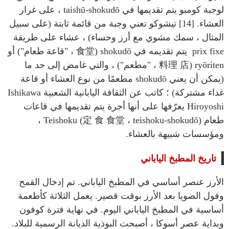
لوجبة كومبو يتم تقديمها في taishū-shokudō ، على غرار
العشاء. [14] تيشوكو تعني وجبة من قائمة ثابتة (على سبيل
المثال ، سمك مشوي مع أرز وحساء) ، عشاء على طريقة
prix fixe يتم تقديمه في shokudō (食堂 ، "قاعة طعام") أو
ryōriten (料理 店 ، "مطعم") ، والتي غامض إلى حد ما
(يمكن أن يعني shokudō مطعمًا من نوع العشاء أو قاعة
غداء مشتركة) ؛ كاتب عن الثقافة اليابانية الشعبية Ishikawa
Hiroyoshi يعرّفها على أنها أجرة يتم تقديمها في قاعات
طعام Teishoku (定 食 食堂 ، teishoku-shokudō) ،
ومؤسسات شبيهة بالعشاء.
تاريخ المطبخ الياباني
الأرز عنصر أساسي في المطبخ الياباني. تم إدخال القمح
وفول الصويا بعد الأرز بوقت قصير. يعمل الثلاثة كأطعمة
أساسية في المطبخ الياباني اليوم. في نهاية فترة كوفون
وبداية عصر أسوكا ، أصبحت البوذية الديانة الرسمية للبلاد.