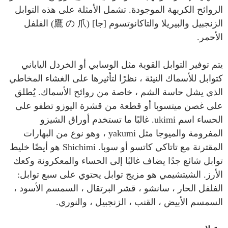
الروائح الكريهة الموجودة. تشمل الأمثلة على هذه التوابل
الزنجبيل والبيريلا والتاكانوتسوم [جا] (鷹 の 爪) الفلفل
الأحمر.
يتم توفير التوابل القوية مثل الوسابي أو الخردل الياباني
كتوابل للأسماك النيئة ، نظرًا لتأثيرها على الغشاء المخاطي
الذي يشل حاسة الشم ، خاصة من روائح الأسماك. يُطلق
على غصن ميتسوبا أو قطعة من قشرة اليوزو تطفو على
الحساء اسم ukimi. غالبًا ما تستخدم أوراق الشيزو
المفرومة والميوجا مثل yakumi ، وهو نوع من البهارات
المقترنة مع تاتاكي كاتسو أو سوبا. Shichimi هو أيضًا خليط
توابل شائع جدًا يضاف غالبًا إلى الحساء والمعكرونة وكعك
الأرز. الشيتشيمي هو مزيج توابل يحتوي على سبع توابل:
الفلفل الحار ، سانشو ، قشر البرتقال ، السمسم الأسود ،
السمسم الأبيض ، القنب ، الزنجبيل ، والنوري.