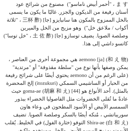
ま す ، "أحمر أبيض ناماسو") مصنوع من شرائح عود
أسنان رفيعة من الديكون والجزر. غالبًا ما يكون ما يسمى
بالخل الممزوج بالمكون هنا سانبايزو [جا] (三杯 酢 ، "ثلاثة
أكواب / ملاعق خل") وهو مزيج من الخل والميرين
وصلصة الصويا. يضيف توسازو [جا] (土 佐 酢 ، "خل توسا")
كاتسو داشي إلى هذا.
aemono [ja] (和 え ​​物) هي مجموعة أخرى من العناصر ،
يمكن وصفها بأنها نوع من "سلطة مقذوفة" أو "مرتدية"
(على الرغم من أن aemono يحتوي أيضًا على شرائح رفيعة
من الحبار أو الساشيمي السمكي (itozukuri) إلخ المحضرة
بالمثل). أحد الأنواع هو goma-ae (胡麻 和 え) [44] حيث
عادةً ما تُقلى الخضروات مثل الفاصوليا الخضراء ببذور
السمسم الأبيض أو الأسود المطحون في وعاء هاون
سوريباتشي ، مُنكه أيضًا بالسكر وصلصة الصويا. تضيف
Shira-ae (白 和 え) التوفو (خثارة الفول) في الخليط. يُقلب
الأيمونو بمزيج الميسو الأبيض والخل ويستخدم واكيغي