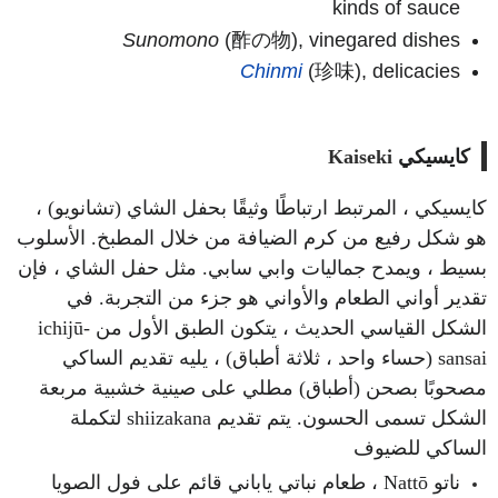
kinds of sauce
Sunomono
(酢の物), vinegared dishes
Chinmi
(珍味), delicacies
كايسيكي
Kaiseki
كايسيكي ، المرتبط ارتباطًا وثيقًا بحفل الشاي (تشانويو) ،
هو شكل رفيع من كرم الضيافة من خلال المطبخ. الأسلوب
بسيط ، ويمدح جماليات وابي سابي. مثل حفل الشاي ، فإن
تقدير أواني الطعام والأواني هو جزء من التجربة. في
الشكل القياسي الحديث ، يتكون الطبق الأول من ichijū-
sansai (حساء واحد ، ثلاثة أطباق) ، يليه تقديم الساكي
مصحوبًا بصحن (أطباق) مطلي على صينية خشبية مربعة
الشكل تسمى الحسون. يتم تقديم shiizakana لتكملة
الساكي للضيوف
ناتو Nattō ، طعام نباتي ياباني قائم على فول الصويا