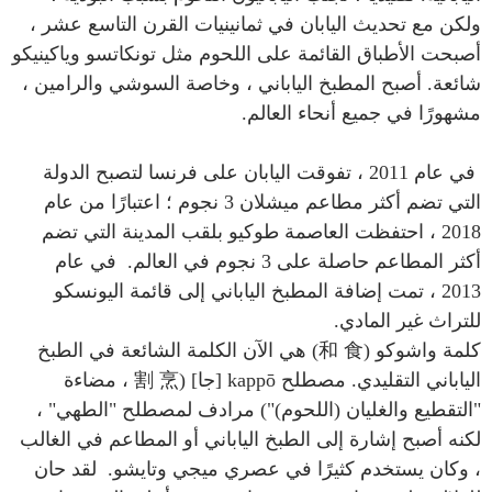
ولكن مع تحديث اليابان في ثمانينيات القرن التاسع عشر ،
أصبحت الأطباق القائمة على اللحوم مثل تونكاتسو وياكينيكو
شائعة. أصبح المطبخ الياباني ، وخاصة السوشي والرامين ،
مشهورًا في جميع أنحاء العالم.
في عام 2011 ، تفوقت اليابان على فرنسا لتصبح الدولة
التي تضم أكثر مطاعم ميشلان 3 نجوم ؛ اعتبارًا من عام
2018 ، احتفظت العاصمة طوكيو بلقب المدينة التي تضم
أكثر المطاعم حاصلة على 3 نجوم في العالم. في عام
2013 ، تمت إضافة المطبخ الياباني إلى قائمة اليونسكو
للتراث غير المادي.
كلمة واشوكو (和 食) هي الآن الكلمة الشائعة في الطبخ
الياباني التقليدي. مصطلح kappō [جا] (割 烹 ، مضاءة
"التقطيع والغليان (اللحوم)") مرادف لمصطلح "الطهي" ،
لكنه أصبح إشارة إلى الطبخ الياباني أو المطاعم في الغالب
، وكان يستخدم كثيرًا في عصري ميجي وتايشو. لقد حان