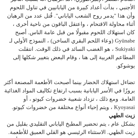
الأجنبي ، بدأت أعداد كبيرة من اليابانيين في تناول اللحوم
وأن هذا "يدمر روح الشعب الياباني". قُتل عدد من الرهبان
أثناء محاولة الاقتحام ، واعتقل الباقون من ناحية أخرى ،
كان استهلاك اللحوم مقبولًا من قبل عامة الناس. أصبح
Gyūnabe (وعاء اللحم البقري الساخن) ، النموذج الأولي لـ
Sukiyaki ، هو الغضب السائد في ذلك الوقت. انتقلت
المطاعم الغربية إلى هنا ، وقام البعض بتغيير شكلها إلى
يوشوكو.
تضاءل استهلاك الخضار بينما أصبحت الأطعمة المصنعة أكثر
بروزًا في الأسر اليابانية بسبب ارتفاع تكاليف المواد الغذائية
العامة. ومع ذلك ، تزداد شعبية خضروات كيوتو ، أو
Kyoyasai ، ويتم إحياء أنواع مختلفة من خضروات كيوتو.
زيت الطهي
بشكل عام ، يتم تحضير المطبخ الياباني التقليدي بقليل من
زيت الطهي. الاستثناء الرئيسي هو القلي العميق للأطعمة.