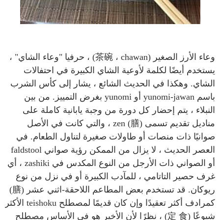
وعاء الأرز الصغير (茶碗 ، chawan) ، حرفيا "وعاء الشاي" ،
يستخدم أيضًا لكلمة لأوعية الشاي الكبيرة في احتفالات
الشاي. وهكذا في الحديث الشائع ، يشار إلى كأس الشرب
باسم yunomi-jawan أو yunomi بغرض التمييز. من بين
النبلاء ، يتم إحضار كل دورة من وجبة يابانية كاملة على
مناديل تقديم تسمى zen (膳) ، والتي كانت في الأصل
صوانيًا ذات منصات أو طاولات صغيرة لتناول الطعام. في
العصر الحديث ، لا يزال من الممكن رؤية صواني faldstool
أو الصواني ذات الأرجل من النوع المكدس في zashiki ، أي
غرف حصير التاتامي ، للمآدب الكبيرة أو في نزل من نوع
ريوكان. قد تستخدم بعض المطاعم اللاحقة-اثني عشر (膳)
كمرادف أكثر تعقيدًا وإن كان قديمًا لمصطلح teishoku الأكثر
شيوعًا (定 食) ، نظرًا لأن الأخير هو في الأساس مصطلح