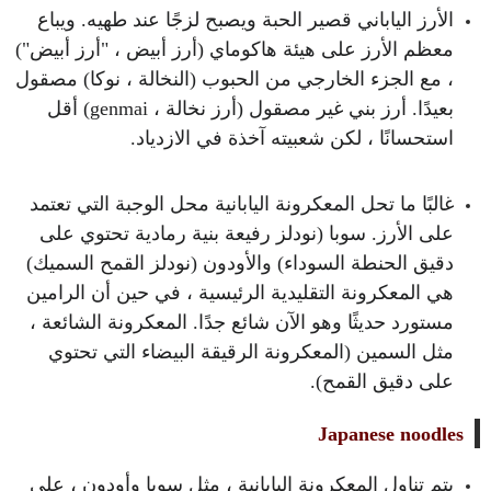
الأرز الياباني قصير الحبة ويصبح لزجًا عند طهيه. ويباع
معظم الأرز على هيئة هاكوماي (أرز أبيض ، "أرز أبيض")
، مع الجزء الخارجي من الحبوب (النخالة ، نوكا) مصقول
بعيدًا. أرز بني غير مصقول (أرز نخالة ، genmai) أقل
استحسانًا ، لكن شعبيته آخذة في الازدياد.
غالبًا ما تحل المعكرونة اليابانية محل الوجبة التي تعتمد
على الأرز. سوبا (نودلز رفيعة بنية رمادية تحتوي على
دقيق الحنطة السوداء) والأودون (نودلز القمح السميك)
هي المعكرونة التقليدية الرئيسية ، في حين أن الرامين
مستورد حديثًا وهو الآن شائع جدًا. المعكرونة الشائعة ،
مثل السمين (المعكرونة الرقيقة البيضاء التي تحتوي
على دقيق القمح).
Japanese noodles
يتم تناول المعكرونة اليابانية ، مثل سوبا وأودون ، على