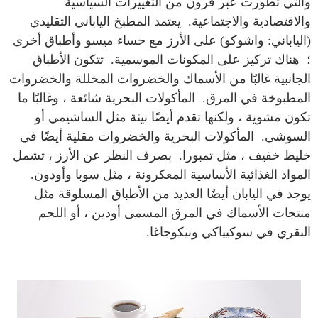
والتي تطورت عبر قرون من التغييرات السياسية
والاقتصادية والاجتماعية. يعتمد المطبخ الياباني التقليدي
(الياباني: واشوكو) على الأرز مع حساء ميسو وأطباق أخرى
؛ هناك تركيز على المكونات الموسمية. تتكون الأطباق
الجانبية غالبًا من الأسماك والخضروات المخللة والخضروات
المطبوخة في المرق. المأكولات البحرية شائعة ، وغالبًا ما
تكون مشوية ، ولكنها تقدم أيضًا نيئة مثل الساشيمي أو
السوشي. المأكولات البحرية والخضروات مقلية أيضًا في
خليط خفيف ، مثل تمبورا. بصرف النظر عن الأرز ، تشمل
المواد الغذائية الأساسية المعكرونة ، مثل سوبا وأودون.
يوجد في اليابان أيضًا العديد من الأطباق المسلوقة مثل
منتجات الأسماك في المرق المسمى أودين ، أو اللحم
البقري في سوكيياكي ونيكوجاغا.