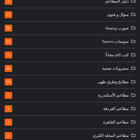
دليل المطاعم
3
سؤال و فتوى
27
شورب وحساء
50
صوصات Sauces
31
كتب pdf مجاناً
3
مشروبات صحية
40
مطابخ وطرق طهى
36
مطاعم الأسكندرية
1
مطاعم الغردقة
1
مطاعم القاهرة
2
مطاعم المحلة الكبرى
1