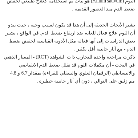
الثوم (Allium sativum) هو نبات تم استخدامه كعلاج طبيعي لخفض
ضغط الدم منذ العصور القديمة .
تشير الأبحاث الحديثة إلى أن هذا قد يكون لسبب وجيه ، حيث يبدو
أن الثوم علاج فعال للغاية ضد ارتفاع ضغط الدم. في الواقع ، تشير
بعض الدراسات إلى أنها فعالة مثل الأدوية القياسية لخفض ضغط
الدم - مع آثار جانبية أقل بكثير ,
ذكرت مراجعة واحدة للتجارب ذات الشواهد (RCT) - المعيار الذهبي
في البحث - أن مكملات الثوم قد تقلل ضغط الدم الانقباضي
والانبساطي (الرقمان العلوي والسفلي للقراءة) بمقدار 6.7 و 4.8
مم زئبق على التوالي ، دون أي آثار جانبية خطيرة .