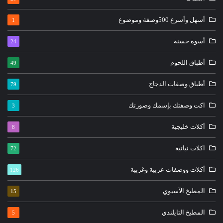
أسهل وأسرع 500وصفة وموضوع
1
أسوة حسنة
24
أطباق اللحوم
49
أطباق وصفات الدجاج
79
اكت وصفتك بإسمك وصورتك
3
أكلات خليجية
8
اكلات نباتية
72
أكلات ووصفات عربية وغربية
126
المطبخ الآسيوي
15
المطبخ التايلندي
5