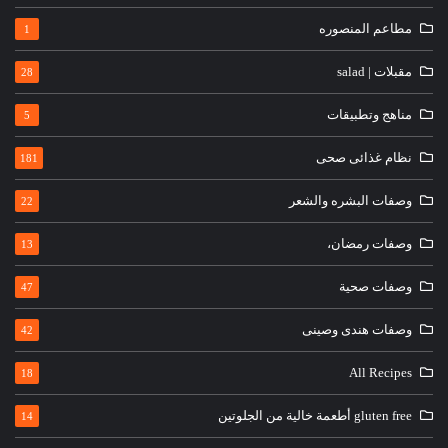
مطاعم المنصوره
1
مقبلات | salad
28
مناهج وتطبيقات
5
نظام غذائى صحى
181
وصفات البشره والشعر
22
وصفات رمضان،
13
وصفات صحية
47
وصفات هندى وصينى
42
All Recipes
18
gluten free أطعمة خالية من الجلوتين
14