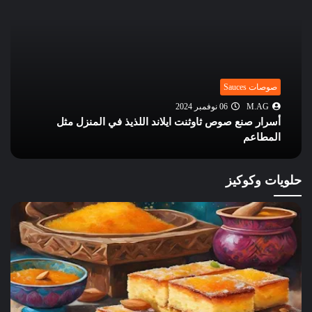
صوصات Sauces
M.AG
05 نوفمبر 2024
طريقة تحضير أشهر صوصات البرجر في المنزل بنكهات
لذيذة وسهلة
حلويات وكوكيز