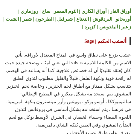
أوراق الغار | أوراق الكاري | الثوم المعمر | ساج | روزماري |
أوريجانو | البردقوش | النعناع | شيرفيل | الطرخون | شمر | الشبت |
زعتر | البقدونس | كزبرة |
ا
لعشب الحكيم | Sage
عشب يزرع على نطاق واسع في المناخ المعتدل لأوراقه. يأتي
الاسم من الكلمة اللاتينية salvus التي تعني آمنًا ، وبصحة جيدة حيث
كان يُعتقد تقليديًا أن له خصائص علاجية. كما أنه يساعد في الهضم.
له رائحة قوية ونكهة الفلفل قليلاً والقليل مطلوب لتذوق الطبق.
يتناسب بشكل ممتاز مع أطباق لحم الخنزير ، وخاصة لحم الخنزير
المشوي. يتم استخدامه بشكل متكرر في المطبخ الإيطالي:
سالتيمبوككا ، أوسو بوكو ، بوبيتس وأرز مينسترون بنكهة المريمية.
في فرنسا ، يتم استخدامه بشكل أساسي في بروفانس لتذوق
اللحوم البيضاء وحساء الخضار. في الشرق الأوسط يؤكل مع لحم
الضأن المشوي وفي الصين يُنكه الشاي بالمريمية.
تعرف على
طرق تصنيع الأعشاب