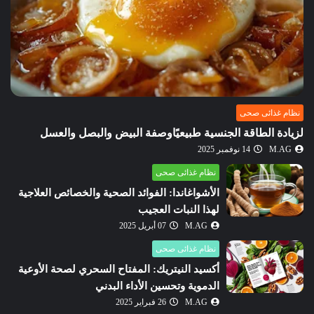
نظام غذائى صحى
لزيادة الطاقة الجنسية طبيعيًاوصفة البيض والبصل والعسل
M.AG
14 نوفمبر 2025
نظام غذائى صحى
الأشواغاندا: الفوائد الصحية والخصائص العلاجية
لهذا النبات العجيب
M.AG
07 أبريل 2025
نظام غذائى صحى
أكسيد النيتريك: المفتاح السحري لصحة الأوعية
الدموية وتحسين الأداء البدني
M.AG
26 فبراير 2025