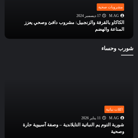
مشروبات صحية
سمبر 2024
M.AG
16 ديسمبر 2024
رفة والزنجبيل: مشروب دافئ وصحي يعزز
المشروبات الوظيف
ضم
والتركيز
شورب وحساء
اكلات نباتية
M.AG
11 يناير 2026
شوربة التوم يم النباتية التايلاندية – وصفة آسيوية حارة
وصحية