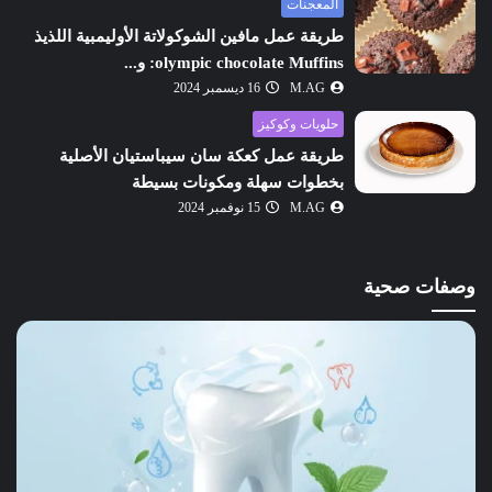
المعجنات
طريقة عمل مافين الشوكولاتة الأوليمبية اللذيذ
olympic chocolate Muffins: و...
M.AG
16 ديسمبر 2024
حلويات وكوكيز
طريقة عمل كعكة سان سيباستيان الأصلية
بخطوات سهلة ومكونات بسيطة
M.AG
15 نوفمبر 2024
وصفات صحية