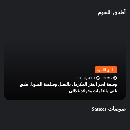
أطباق اللحوم
أطباق اللحوم
M.AG
12 أكتوبر 2024
أشهر الأكلات السعودية: الكبسة، المندي، الجريش،
المفطح، الحنيذ، المطازيز، ...
صوصات Sauces