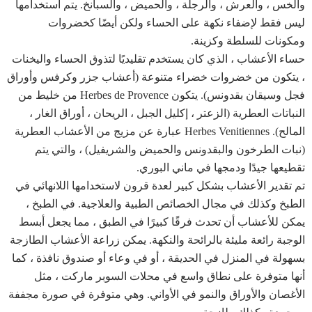
والخس ، والعرش ، والرجلة ، والحميض ، والسبانخ. يتم استخدامها
ليس فقط لإضفاء نكهة على الحساء ولكن أيضًا كخضروات
ومكونات للسلطة وكزينة.
حساء الأعشاب ، الذي كان يستخدم تقليديًا لتذوق الحساء واليخنات
، يتكون من خضروات خضراء متنوعة (أعشاب جزر وكرفس وأوراق
فجل وسيقان بقدونس). يتكون Herbes de Provence من خليط من
النباتات العطرية (الزعتر ، إكليل الجبل ، الريحان ، أوراق الغار ،
المالح). Herbes Venitiennes عبارة عن مزيج من الأعشاب العطرية
(نبات الطرخون والبقدونس والحميض والشريفيل) ، والتي يتم
تقطيعها جيدًا ودمجها في ماني البوري.
تم تقدير الأعشاب بشكل كبير لعدة قرون لاستخدامها اللانهائي في
الطبخ وكذلك في مجال الخصائص الطبية والعلاجية. في الطبخ ،
يمكن للأعشاب أن تحدث فرقًا كبيرًا في الطبق ، مما يجعل أبسط
الوجبة رائعة مليئة بالرائحة والنكهة. يمكن زراعة الأعشاب الطازجة
بسهولة في المنزل في الحديقة ، أو في وعاء أو صندوق نافذة ، كما
أنها متوفرة على نطاق واسع في محلات السوبر ماركت ، مثل
الأغصان والأوراق والنمو في الأواني. وهي متوفرة في صورة مجففة