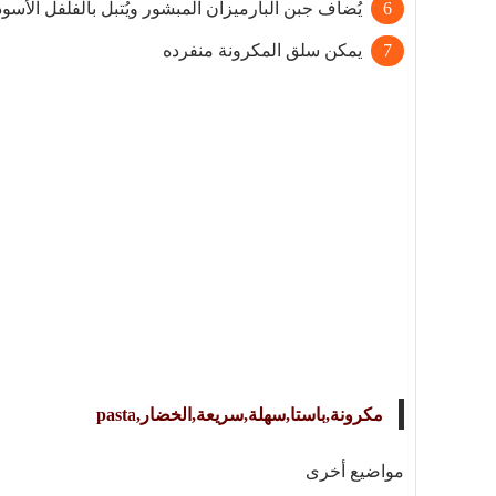
يُضاف جبن البارميزان المبشور ويُتبل بالفلفل الأسود و
يمكن سلق المكرونة منفرده
مكرونة,باستا,سهلة,سريعة,الخضار,pasta
مواضيع أخرى