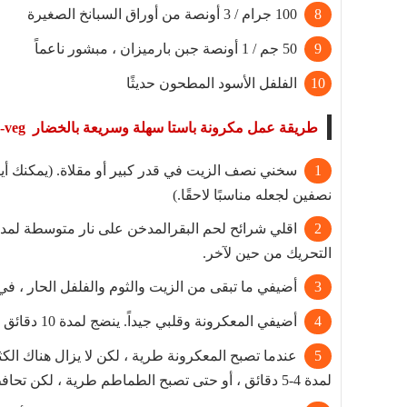
100 جرام / 3 أونصة من أوراق السبانخ الصغيرة
50 جم / 1 أونصة جبن بارميزان ، مبشور ناعماً
الفلفل الأسود المطحون حديثًا
طريقة عمل مكرونة باستا سهلة وسريعة بالخضار pasta-veg
سخني نصف الزيت في قدر كبير أو مقلاة. (يمكنك أيض
نصفين لجعله مناسبًا لاحقًا.)
التحريك من حين لآخر.
أضيفي ما تبقى من الزيت والثوم والفلفل الحار ، في 
أضيفي المعكرونة وقلبي جيداً. ينضج لمدة 10 دقائق مع التحريك من حين لآخر.
عندما تصبح المعكرونة طرية ، لكن لا يزال هناك الك
لمدة 4-5 دقائق ، أو حتى تصبح الطماطم طرية ، لكن تحافظ على شكلها ويتم امتصاص السائل بالكامل تقريبًا.