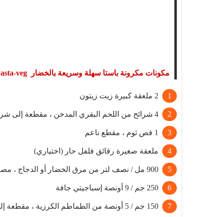
مكونات مكرونة باستا سهلة وسريعة بالخضار pasta-veg
2 ملعقة كبيرة زيت زيتون
4 شرائح من اللحم البقري المدخن ، مقطعة إلى شرائح 1.5 سم / نصف بوصة تقريبًا
1 فص ثوم ، مقطع ناعم
ملعقة صغيرة رقائق فلفل حار (اختياري)
900 مل / نصف لتر من مرق الخضار أو الدجاج ، مصنوع من 1 مكعب مرق
250 جم / 9 أونصة إسباجيتي جافة
150 جم / 5 أونصة من الطماطم الكرزية ، مقطعة إلى أنصاف