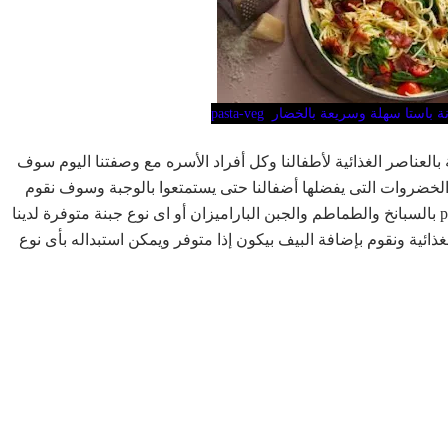
تا سهلة وسريعة بالخضار pasta-veg
لعناصر الغذائية لأطفالنا وكل أفراد الأسره مع وصفتنا اليوم سوف
 الخضروات التى يفضلها أضفالنا حتى يستمتعوا بالوجبة وسوف نقوم
اليوم بعمل مكرونة باستا سهلة وسريعة بالخضار pasta-veg بالسبانخ والطماطم والجبن الباراميزان أو اى نوع جبنة متوفرة لدينا
ئية ونقوم بإضافة البيف بيكون إذا متوفر ويمكن استبداله بأى نوع