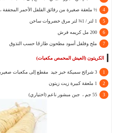
½ ملعقة صغيرة من رقائق الفلفل الأحمر المجففة ، ب
1 لتر / 1¾ لتر مرق خضروات ساخن
200 مل كريمه فرش
ملح وفلفل أسود مطحون طازجًا حسب التذوق
الكريتون (العيش المحمص مكعبات)
3 شرائح سميكة خبز جيد مقطع إلى مكعبات صغيرة
1 ملعقة كبيرة زيت زيتون
55 جم ، جبن مبشور ناعم (اختياري)