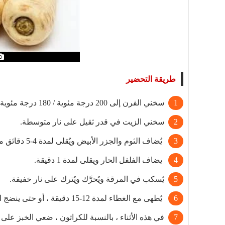
طريقة التحضير
سخني الفرن إلى 200 درجة مئوية / 180 درجة مئوية .
سخني الزيت في قدر ثقيل على نار متوسطة.
يُضاف الثوم والجزر الأبيض ويُقلى لمدة 4-5 دقائق مع التحريك من وقت لآخر حتى يتلون.
يضاف الفلفل الحار ويقلى لمدة 1 دقيقة.
يُسكب في المرقة ويُحرَّك ويُترك على نار خفيفة.
يُطهى مع الغطاء لمدة 12-15 دقيقة ، أو حتى ينضج الجزر الأبيض.
في هذه الأثناء ، بالنسبة للكراتون ، ضعي الخبز عل