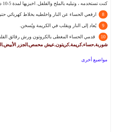
كنت تستخدمه ، وتبليه بالملح والفلفل. اخبزيها لمدة 5-10 دقائق ، أو حتى تصبح مقرمشة وذهبية.
ارفعي الحساء عن النار واخلطيه بخلاط كهربائي حتى 
يُعاد إلى النار ويقلب في الكريمة ويُسخن.
قدمي الحساء المغطى بالكروتون ورش رقائق الفلفل
شوربة,حساء,كريمة,كريتون,عيش محمص,الجزر الأبيض,اللفت المحفور
مواضيع أخرى