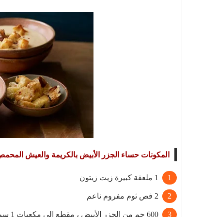
المكونات حساء الجزر الأبيض بالكريمة والعيش المحمص rsnip soup
1 ملعقة كبيرة زيت زيتون
2 فص ثوم مفروم ناعم
600 جم من الجزر الأبيض ، مقطع إلى مكعبات 1 سم / بوصة