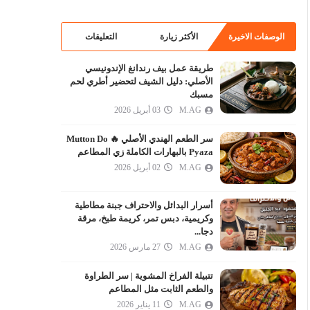
الوصفات الاخيرة
الأكثر زيارة
التعليقات
طريقة عمل بيف رندانغ الإندونيسي
الأصلي: دليل الشيف لتحضير أطري لحم
مسبك
M.AG
03 أبريل 2026
سر الطعم الهندي الأصلي 🔥 Mutton Do
Pyaza بالبهارات الكاملة زي المطاعم
M.AG
02 أبريل 2026
أسرار البدائل والاحتراف جبنة مطاطية
وكريمية، دبس تمر، كريمة طبخ، مرقة
دجا...
M.AG
27 مارس 2026
تتبيلة الفراخ المشوية | سر الطراوة
والطعم الثابت مثل المطاعم
M.AG
11 يناير 2026