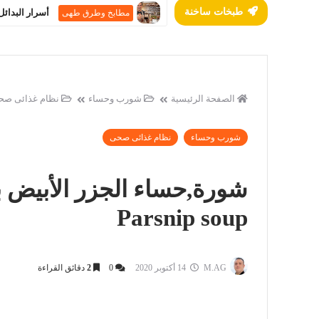
طبخات ساخنة
أسرار البدائل
مطابخ وطرق طهى
الصفحة الرئيسية
شورب وحساء
نظام غذائى صح
شورب وحساء
نظام غذائى صحى
شورة,حساء الجزر الأبيض 
Parsnip soup
M.AG
14 أكتوبر 2020
0
2
دقائق القراءة