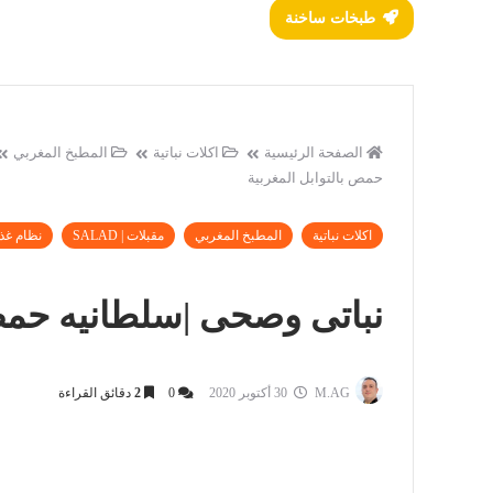
طبخات ساخنة
الصفحة الرئيسية
اكلات نباتية
المطبخ المغربي
حمص بالتوابل المغربية
اكلات نباتية
المطبخ المغربي
مقبلات | SALAD
نظام غذ
نباتى وصحى |سلطانيه حمص 
M.AG
30 أكتوبر 2020
0
2
دقائق القراءة