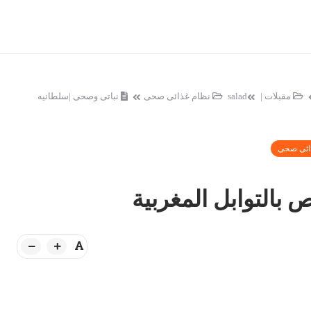
مقبلات | salad
نظام غذائى صحى
نباتى وصحى |سلطانيه
ائى صحى
بالتوابل المغربية