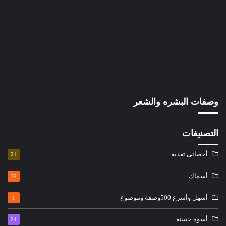
وصفات البشره والشعر
التصنيفات
أخصائى تغذية
21
أسماك
29
أسهل وأسرع 500وصفة وموضوع
1
أسوة حسنة
24