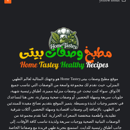
yellow foods
4
موقع مطبخ وصفات بيتىHome Tastey هو وجهتك المثالية لعالم الطهي
المنزلي، حيث نقدم لك مجموعة واسعة من الوصفات التي تناسب جميع
الأذواق. سواء كنت تبحث عن وصفات منزلية مميزة، أطباق رئيسية شهية،
حلويات سريعة وسهلة التحضير، أو وصفات صحية ومتوازنة، نحن هنا لنساعدك
في تحضير وجبات لذيذة وبسيطة. يتميز الموقع بتقديم نصائح مفيدة للمبتدئين
في الطهي، بالإضافة إلى وصفات اقتصادية وسهلة التحضير، أكلات شرقية
تقليدية، وأطعمة منخفضة السعرات الحرارية. كما نقدم مجموعة من
الوصفات النباتية الصحية ووجبات سريعة ولذيذة تناسب كافة الأوقات، إلى
جانب أطباق رئيسية للدايت. استمتع بتجربة طهي فريدة مع وصفاتنا الخاصة