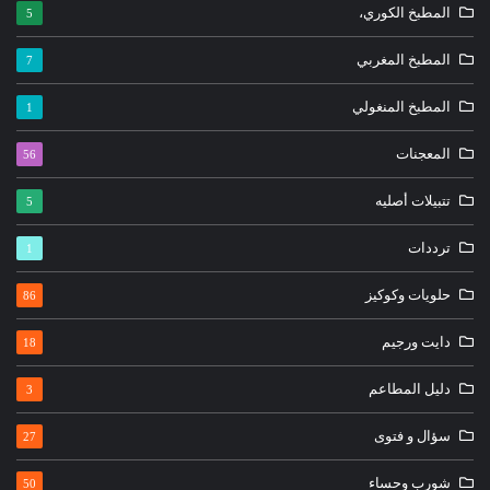
المطبخ الكوري،
5
المطبخ المغربي
7
المطبخ المنغولي
1
المعجنات
56
تتبيلات أصليه
5
ترددات
1
حلويات وكوكيز
86
دايت ورجيم
18
دليل المطاعم
3
سؤال و فتوى
27
شورب وحساء
50