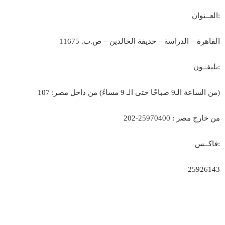
:
العــنوان
القاهرة – الدراسة – حديقة الخالدين – ص.ب. 11675
:
تليفــون
)
من الساعة الـ9 صباحًا حتى الـ 9 مساءً
(
من داخل مصر: 107
من خارج مصر : 25970400-202
:
فاكــس
25926143