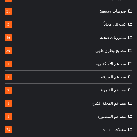
صوصات Sauces
31
كتب pdf مجاناً
3
مشروبات صحية
40
مطابخ وطرق طهى
36
مطاعم الأسكندرية
1
مطاعم الغردقة
1
مطاعم القاهرة
2
مطاعم المحلة الكبرى
1
مطاعم المنصوره
1
مقبلات | salad
28