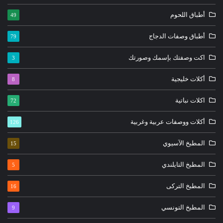
أطباق اللحوم
49
أطباق وصفات الدجاج
79
اكت وصفتك بإسمك وصورتك
3
أكلات خليجية
8
اكلات نباتية
72
أكلات ووصفات عربية وغربية
126
المطبخ الآسيوي
15
المطبخ التايلندي
5
المطبخ التركى
16
المطبخ التونسي
9