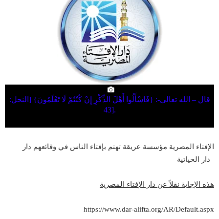
قال – الله تعالى-: {فَاسْأَلُوا أَهْلَ الذِّكْرِ إِنْ كُنْتُمْ لَا تَعْلَمُونَ} [النحل:
43
].
الإفتاء المصرية مؤسسة عريقة تهتم بإفتاء الناس في وقائعهم
دار
دار
الحياتية
هذه الإجابة نقلاً عن دار الإفتاء المصرية
https://www.dar-alifta.org/AR/Default.aspx