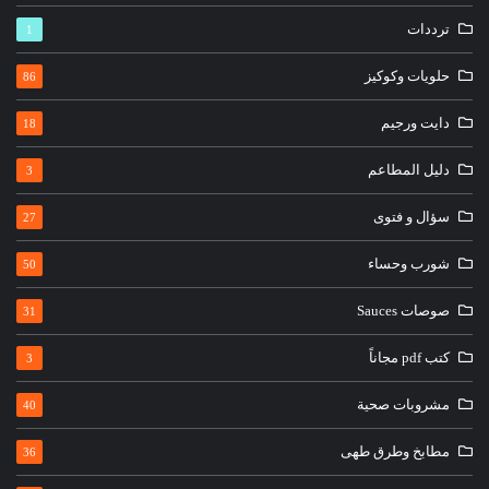
ترددات
1
حلويات وكوكيز
86
دايت ورجيم
18
دليل المطاعم
3
سؤال و فتوى
27
شورب وحساء
50
صوصات Sauces
31
كتب pdf مجاناً
3
مشروبات صحية
40
مطابخ وطرق طهى
36