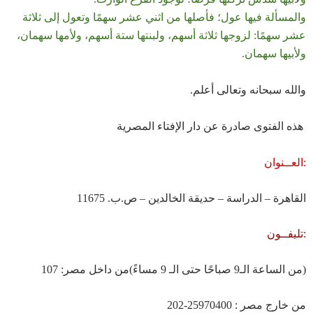
والمسألة فيها عول؛ فأصلها من اثني عشر سهمًا وتعول إلى ثلاثة
عشر سهمًا: لزوجها ثلاثة أسهم، ولبنتها ستة أسهم، ولأمها سهمان،
ولأبيها سهمان.
والله سبحانه وتعالى أعلم.
هذه الفتوى صادرة عن دار الإفتاء المصرية
:
العــنوان
القاهرة – الدراسة – حديقة الخالدين – ص.ب. 11675
:
تليفــون
)
من الساعة الـ9 صباحًا حتى الـ 9 مساءً
(
من داخل مصر: 107
من خارج مصر : 25970400-202