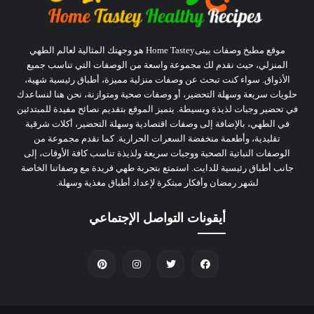
موقع مطبخ وصفات بيتىHome Tastey هو وجهتك المثالية لعالم الطهي
المنزلي، حيث نقدم لك مجموعة واسعة من الوصفات التي تناسب جميع
الأذواق. سواء كنت تبحث عن وصفات منزلية مميزة، أطباق رئيسية شهية،
حلويات سريعة وسهلة التحضير، أو وصفات صحية ومتوازنة، نحن هنا لنساعدك
في تحضير وجبات لذيذة وبسيطة. يتميز الموقع بتقديم نصائح مفيدة للمبتدئين
في الطهي، بالإضافة إلى وصفات اقتصادية وسهلة التحضير، أكلات شرقية
تقليدية، وأطعمة منخفضة السعرات الحرارية. كما نقدم مجموعة من
الوصفات النباتية الصحية ووجبات سريعة ولذيذة تناسب كافة الأوقات، إلى
جانب أطباق رئيسية للدايت. استمتع بتجربة طهي فريدة مع وصفاتنا الخاصة
لشهر رمضان وأفكار مبتكرة لإعداد أطباق مغذية وسهلة.
أيقونات التواصل الإجتماعي