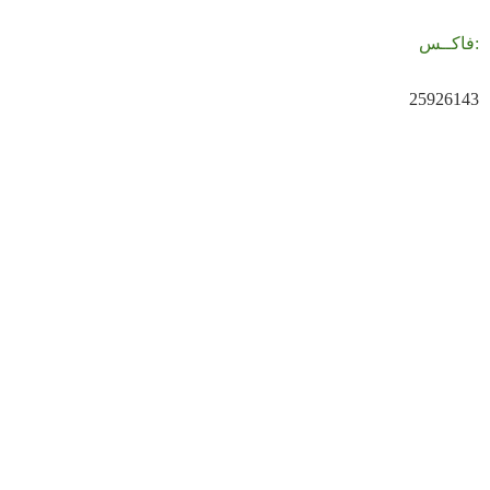
:
فاكــس
25926143