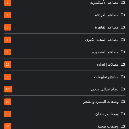
مطاعم الأسكندرية
1
مطاعم الغردقة
1
مطاعم القاهرة
2
مطاعم المحلة الكبرى
1
مطاعم المنصوره
1
مقبلات | salad
28
مناهج وتطبيقات
5
نظام غذائى صحى
181
وصفات البشره والشعر
22
وصفات رمضان،
13
وصفات صحية
47