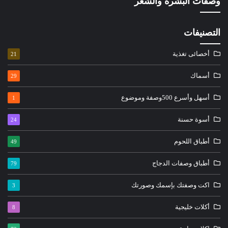
وصفات البشره والشعر
التصنيفات
أخصائى تغذية
21
أسماك
29
أسهل وأسرع 500وصفة وموضوع
1
أسوة حسنة
24
أطباق اللحوم
49
أطباق وصفات الدجاج
79
اكت وصفتك بإسمك وصورتك
3
أكلات خليجية
8