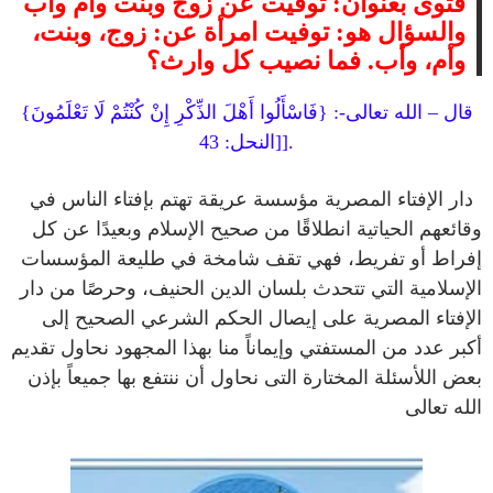
فتوى بعنوان: توفيت عن زوج وبنت وأم وأب
والسؤال هو: توفيت امرأة عن: زوج، وبنت،
وأم، وأب. فما نصيب كل وارث؟
قال – الله تعالى-: {فَاسْأَلُوا أَهْلَ الذِّكْرِ إِنْ كُنْتُمْ لَا تَعْلَمُونَ}
].
[النحل: 43
دار
الإفتاء المصرية مؤسسة عريقة تهتم بإفتاء الناس في
وقائعهم الحياتية
انطلاقًا من صحيح الإسلام وبعيدًا عن كل
إفراط أو تفريط، فهي تقف شامخة في
طليعة المؤسسات
الإسلامية التي تتحدث بلسان الدين الحنيف، وحرصًا من دار
الإفتاء المصرية على إيصال الحكم الشرعي الصحيح إلى
أكبر عدد من المستفتي
وإيماناً منا بهذا المجهود نحاول تقديم
بعض اللأسئلة المختارة التى نحاول
أن ننتفع بها جميعاً بإذن
الله تعالى