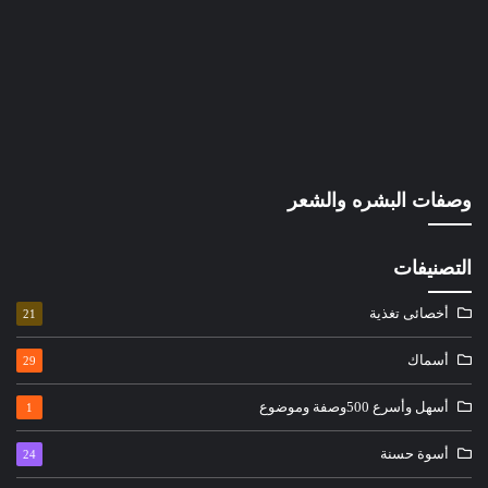
وصفات البشره والشعر
التصنيفات
أخصائى تغذية
21
أسماك
29
أسهل وأسرع 500وصفة وموضوع
1
أسوة حسنة
24