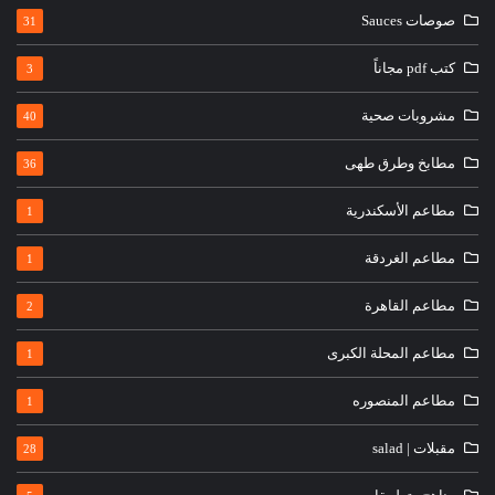
صوصات Sauces
31
كتب pdf مجاناً
3
مشروبات صحية
40
مطابخ وطرق طهى
36
مطاعم الأسكندرية
1
مطاعم الغردقة
1
مطاعم القاهرة
2
مطاعم المحلة الكبرى
1
مطاعم المنصوره
1
مقبلات | salad
28