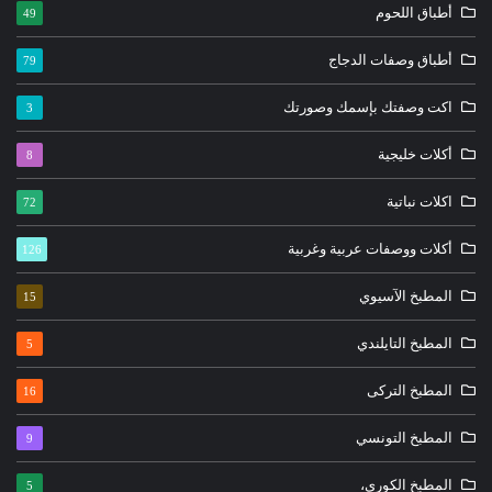
أطباق اللحوم
49
أطباق وصفات الدجاج
79
اكت وصفتك بإسمك وصورتك
3
أكلات خليجية
8
اكلات نباتية
72
أكلات ووصفات عربية وغربية
126
المطبخ الآسيوي
15
المطبخ التايلندي
5
المطبخ التركى
16
المطبخ التونسي
9
المطبخ الكوري،
5