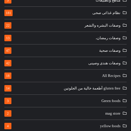
مناهج وتطبيقات
5
نظام غذائى صحى
181
وصفات البشره والشعر
22
وصفات رمضان،
13
وصفات صحية
47
وصفات هندى وصينى
42
All Recipes
18
gluten free أطعمة خالية من الجلوتين
14
Green foods
3
mag store
2
yellow foods
4