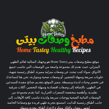
موقع مطبخ وصفات بيتىHome Tastey هو وجهتك المثالية لعالم الطهي
المنزلي، حيث نقدم لك مجموعة واسعة من الوصفات التي تناسب جميع
الأذواق. سواء كنت تبحث عن وصفات منزلية مميزة، أطباق رئيسية شهية،
حلويات سريعة وسهلة التحضير، أو وصفات صحية ومتوازنة، نحن هنا لنساعدك
في تحضير وجبات لذيذة وبسيطة. يتميز الموقع بتقديم نصائح مفيدة للمبتدئين
في الطهي، بالإضافة إلى وصفات اقتصادية وسهلة التحضير، أكلات شرقية
تقليدية، وأطعمة منخفضة السعرات الحرارية. كما نقدم مجموعة من
الوصفات النباتية الصحية ووجبات سريعة ولذيذة تناسب كافة الأوقات، إلى
جانب أطباق رئيسية للدايت. استمتع بتجربة طهي فريدة مع وصفاتنا الخاصة
لشهر رمضان وأفكار مبتكرة لإعداد أطباق مغذية وسهلة.