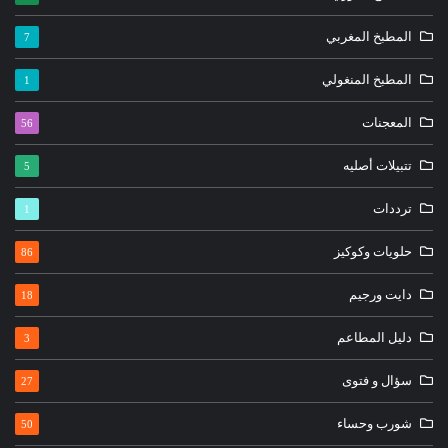
المطبخ المغربي
7
المطبخ المنغولي
1
المعجنات
56
تتبيلات أصليه
5
ترددات
1
حلويات وكوكيز
86
دايت ورجيم
18
دليل المطاعم
3
سؤال و فتوى
27
شورب وحساء
50