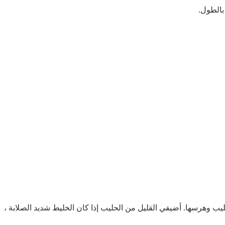
بالطول.
عهم . ثم نضيف 150 مل من الحليب وهرسها. أضيفي القليل من الحليب إذا كان الخليط شديد الصلابة ،