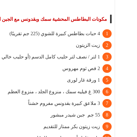
مكونات البطاطس المحشية سمك وبقدونس مع الجبن ا
4 حبات بطاطس كبيرة للشوي (225 جم تقريبًا)
زيت الزيتون
1 لتر / نصف لتر حليب كامل الدسم (أو حليب خالي من اللاكتوز / خالي من الألبان إذا لزم الأمر)
2 فص ثوم مهروس
1 ورقة غار لورى
300 غ فيليه سمك ، منزوع الجلد ، منزوع العظم
3 ملاعق كبيرة بقدونس مفروم خشناً
55 جم جبن شيدر مبشور
زيت زيتون بكر ممتاز للتقديم