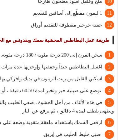
ملح وفلفل أسود مطحون طازجًا
1 ليمون مقطّع إلى أسافين للتقديم
حفنة جرجير مقطوفة للتقديم أوراق
طريقة عمل
البطاطس المحشية سمك وبقدونس مع الجب
سخن الفرن إلى 200 درجة مئوية / 180 درجة مئوية.
اغسل البطاطس جيداً وجففيها وإوخزيها عدة مرات 
اسكبي القليل من زيت الزيتون في يديك وافركي بها
توضع على صينية خبز وتخبز لمدة 50-60 دقيقة ، أو حتى تصبح مقرمشة ومطهية.
في هذه الأثناء ، من أجل الحشوة ، ضعي الحليب والث
ويطهى بلطف لمدة 4 دقائق ، ثم يرفع عن النار
ارفعى السمك باستخدام ملعقة مثقوبة وضعه على ط
صبى خليط الحليب في إبريق.