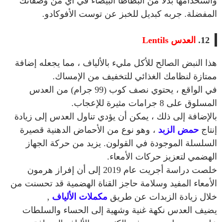
واستخدامها بدلاً من البطاطا البيضاء في أي من وصفاتك
المفضلة. جربه كبديل للخبز عن توست الأفوكادو.
12.
العدس
Lentils
هذا النبض الصالح للأكل مليء بالألياف ، مما يجعله إضافة
ممتازة لنظامك الغذائي للتخفيف من الإمساك.
في الواقع ، يحتوي نصف كوب (99 جرام) من العدس
المسلوق على 8 جرامات مثيرة للإعجاب.
بالإضافة إلى ذلك ، يمكن أن يؤدي تناول العدس إلى زيادة
إنتاج
حمض الزبد
، وهو نوع من الأحماض الدهنية قصيرة
السلسلة الموجودة في القولون. يزيد من حركة الجهاز
الهضمي لتعزيز حركات الأمعاء.
خلصت دراسة أجريت عام 2019 إلى أن إفراز هرمون
الأمعاء المفيد وسلامة حاجز القناة الهضمية قد تحسنت من
خلال زيادة الزبدات عن طريق
مكملات الألياف
,
يضيف العدس نكهة غنية وشهية إلى الحساء والسلطات