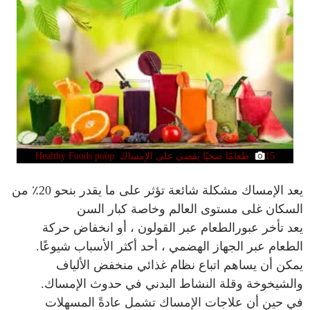
15 طعامًا صحيًا يقضى على الإمساك Healthy Foods poop
يعد الإمساك مشكلة شائعة تؤثر على ما يقدر بنحو 20٪ من
السكان غلى مستوى العالم وخاصة كبار السن
يعد تأخر عبورالطعام عبر القولون ، أو انخفاض حركة
الطعام عبر الجهاز الهضمي ، أحد أكثر الأسباب شيوعًا.
يمكن أن يساهم اتباع نظام غذائي منخفض الألياف
والشيخوخة وقلة النشاط البدني في حدوث الإمساك.
في حين أن علاجات الإمساك تشمل عادةً المسهلات