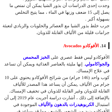
وجدت إحدى الدراسات أن بذور الشيا يمكن أن تمتص ما
يصل إلى 15 ضعف وزنها في الماء ، مما يتيح التخلص
بسهولة أكبر .
جرب خلط بذور الشيا مع العصائر والحلويات والزبادي لتعبئة
جرامات قليلة من الألياف القابلة للذوبان.
14.
الأفوكادو
Avocados
الأفوكادو ليس فقط عصري على
الخبز المحمص
والجواكامولي
. إنها مليئة بالعناصر الغذائية ويمكن أن تساعد
في علاج الإمساك.
كوب واحد (146 جرام) من شرائح الأفوكادو يحتوي على 10
جرام من الألياف ,يمكن أن يساعد هذا المصدر للألياف
القابلة للذوبان وغير القابلة للذوبان في تخفيف الإمساك.
بالإضافة إلى ذلك ، أشارت دراسة أجريت عام 2019 إلى أن
استبدال
الكربوهيدرات بالدهون والألياف
الموجودة في
الأفوكادو يزيد من الشعور بالشبع ، مما قد يساعد في