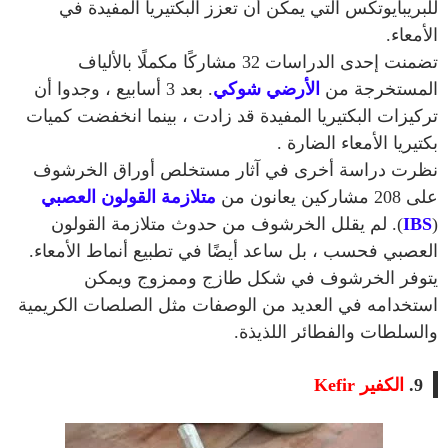
للبريبايوتكس التي يمكن أن تعزز البكتيريا المفيدة في
الأمعاء.
تضمنت إحدى الدراسات 32 مشاركًا مكملًا بالألياف
المستخرجة من
الأرضي شوكي
. بعد 3 أسابيع ، وجدوا أن
تركيزات البكتيريا المفيدة قد زادت ، بينما انخفضت كميات
بكتيريا الأمعاء الضارة .
نظرت دراسة أخرى في آثار مستخلص أوراق الخرشوف
على 208 مشاركين يعانون من
متلازمة القولون العصبي
(
IBS
). لم يقلل الخرشوف من حدوث متلازمة القولون
العصبي فحسب ، بل ساعد أيضًا في تطبيع أنماط الأمعاء.
يتوفر الخرشوف في شكل طازج وممزوج ويمكن
استخدامه في العديد من الوصفات مثل الصلصات الكريمية
والسلطات والفطائر اللذيذة.
9.
الكفير Kefir