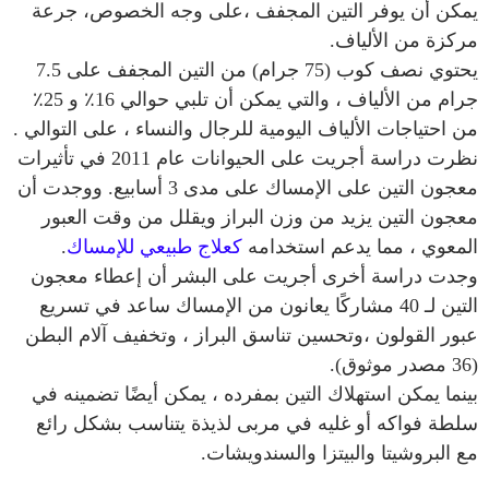
يمكن أن يوفر التين المجفف ،على وجه الخصوص، جرعة
مركزة من الألياف.
يحتوي نصف كوب (75 جرام) من التين المجفف على 7.5
جرام من الألياف ، والتي يمكن أن تلبي حوالي 16٪ و 25٪
من احتياجات الألياف اليومية للرجال والنساء ، على التوالي .
نظرت دراسة أجريت على الحيوانات عام 2011 في تأثيرات
معجون التين على الإمساك على مدى 3 أسابيع. ووجدت أن
معجون التين يزيد من وزن البراز ويقلل من وقت العبور
المعوي ، مما يدعم استخدامه
كعلاج طبيعي للإمساك
.
وجدت دراسة أخرى أجريت على البشر أن إعطاء معجون
التين لـ 40 مشاركًا يعانون من الإمساك ساعد في تسريع
عبور القولون ،وتحسين تناسق البراز ، وتخفيف آلام البطن
(36 مصدر موثوق).
بينما يمكن استهلاك التين بمفرده ، يمكن أيضًا تضمينه في
سلطة فواكه أو غليه في مربى لذيذة يتناسب بشكل رائع
مع البروشيتا والبيتزا والسندويشات.