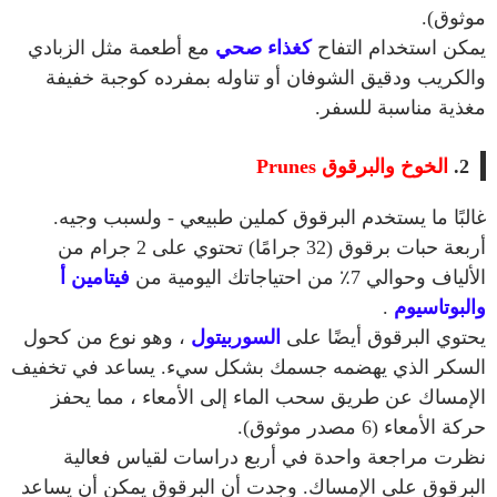
موثوق).
يمكن استخدام التفاح
كغذاء صحي
مع أطعمة مثل الزبادي
والكريب ودقيق الشوفان أو تناوله بمفرده كوجبة خفيفة
مغذية مناسبة للسفر.
2.
الخوخ والبرقوق Prunes
غالبًا ما يستخدم البرقوق كملين طبيعي - ولسبب وجيه.
أربعة حبات برقوق (32 جرامًا) تحتوي على 2 جرام من
الألياف وحوالي 7٪ من احتياجاتك اليومية من
فيتامين أ
والبوتاسيوم
.
يحتوي البرقوق أيضًا على
السوربيتول
، وهو نوع من كحول
السكر الذي يهضمه جسمك بشكل سيء. يساعد في تخفيف
الإمساك عن طريق سحب الماء إلى الأمعاء ، مما يحفز
حركة الأمعاء (6 مصدر موثوق).
نظرت مراجعة واحدة في أربع دراسات لقياس فعالية
البرقوق على الإمساك. وجدت أن البرقوق يمكن أن يساعد