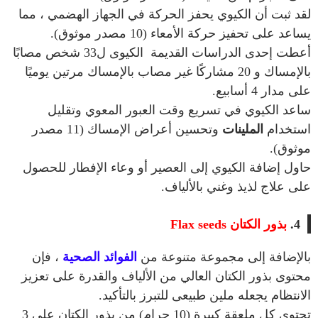
لقد ثبت أن الكيوي يحفز الحركة في الجهاز الهضمي ، مما
يساعد على تحفيز حركة الأمعاء (10 مصدر موثوق).
أعطت إحدى الدراسات القديمة الكيوى ل33 شخص مصابًا
بالإمساك و 20 مشاركًا غير مصاب بالإمساك مرتين يوميًا
على مدار 4 أسابيع.
ساعد الكيوي في تسريع وقت العبور المعوي وتقليل
استخدام
الملينات
وتحسين أعراض الإمساك (11 مصدر
موثوق).
حاول إضافة الكيوي إلى العصير أو وعاء الإفطار للحصول
على علاج لذيذ وغني بالألياف.
4.
بذور الكتان Flax seeds
بالإضافة إلى مجموعة متنوعة من
الفوائد الصحية
، فإن
محتوى بذور الكتان العالي من الألياف والقدرة على تعزيز
الانتظام يجعله ملين طبيعى للتبرز بالتأكيد.
تحتوي كل ملعقة كبيرة (10 جرام) من بذور الكتان على 3