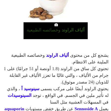
ألياف الراوند
وخصائصه الطبيعية
يشجع كل من محتوى
ألياف الراوند
وخصائصه الطبيعية
الملينة على الانتظام.
تحتوي كل ساق من الراوند (1.8 أونصة أو 51 جرامًا) على 1
جرام من الألياف ، والتي غالبًا ما تعزز الألياف غير القابلة
للذوبان (24 مصدر موثوق).
يحتوي
الراوند
أيضًا على مركب يسمى
سينوسيد أ
، والذي
له تأثير ملين في الجسم. في الواقع ، توجد
السينوسيدات
في المسهلات العشبية مثل السنا
يعمل
Sennoside A
عن طريق خفض مستويات
aquaporin