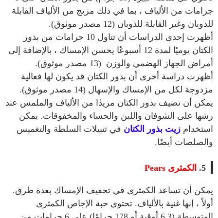
جرامات من الألياف ، بما في ذلك مزيج من الألياف القابلة
للذوبان وغير القابلة للذوبان (12 مصدر موثوق).
أظهرت إحدى الدراسات أن تناول 10 جرامات من بذور
الكتان يوميًا لمدة 12 أسبوعًا يحسن الإمساك ، بالإضافة إلى
أمراض الجهاز الهضمي والوزن (13 مصدر موثوق).
أظهرت دراسة أخرى أن بذور الكتان قد يكون لها فعالية
مزدوجة لكل من الإمساك والإسهال (14 مصدر موثوق).
يمكن أن تضيف بذور الكتان مزيدًا من الألياف والملمس عند
رشها على الشوفان واللبن والحساء والمخفوقات. يمكن
استخدام
زيت بذور الكتان
في تتبيلات السلطة والتغميس
والصلصات أيضًا.
5.
الكمثرى Pears
يمكن أن تساعد الكمثرى في تخفيف الإمساك بعدة طرق.
أولاً ، إنها غنية بالألياف. تحتوي حبة الإجاص الكمثرى
المتوسطة (6.3 أوقية أو 178 جرامًا) على 6 جرامات من