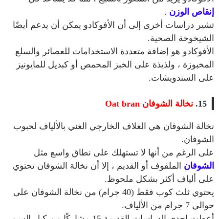
إنقاص الوزن
.
تشير دراسات أخرى إلى أن الأفوكادو يمكن أن يدعم أيضًا
الشيخوخة الصحية.
الأفوكادو هو إضافة متعددة الاستخدامات للعصائر والسلع
المخبوزة ، ولذيذة على الخبز المحمص أو كبديل للمايونيز
على السندويشات.
15.
نخالة الشوفان
Oat bran
نخالة الشوفان هي الغلاف الخارجي الغني بالألياف لحبوب
الشوفان.
على الرغم من أنها لا تستهلك على نطاق واسع مثل
الشوفان
الملفوف أو القديم ، إلا أن نخالة الشوفان تحتوي
على ألياف أكثر بشكل ملحوظ.
يحتوي ثلث كوب فقط (40 جرام) من نخالة الشوفان على
حوالي 7 جرام من الألياف.
أعطت إحدى الدراسات القديمة 15 مشاركًا من كبار السن