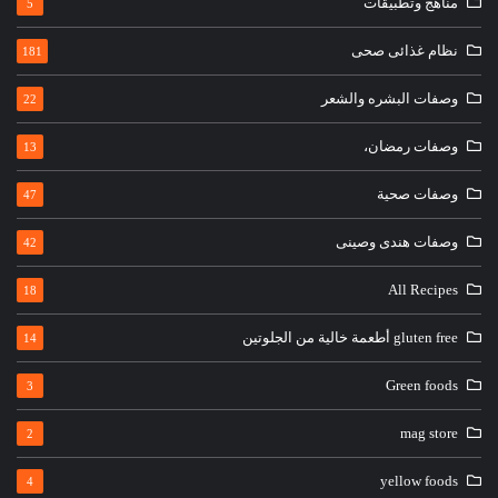
مناهج وتطبيقات
5
نظام غذائى صحى
181
وصفات البشره والشعر
22
وصفات رمضان،
13
وصفات صحية
47
وصفات هندى وصينى
42
All Recipes
18
gluten free أطعمة خالية من الجلوتين
14
Green foods
3
mag store
2
yellow foods
4