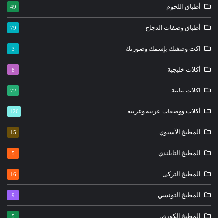
أطباق اللحوم
49
أطباق وصفات الدجاج
79
اكت وصفتك بإسمك وصورتك
3
أكلات خليجية
8
اكلات نباتية
72
أكلات ووصفات عربية وغربية
126
المطبخ الآسيوي
15
المطبخ التايلندي
5
المطبخ التركى
16
المطبخ التونسي
9
المطبخ الكوري،
5