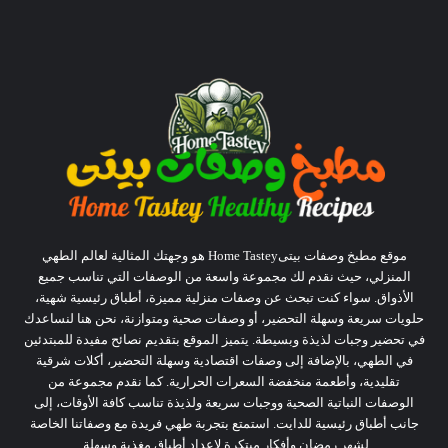
موقع مطبخ وصفات بيتىHome Tastey هو وجهتك المثالية لعالم الطهي
المنزلي، حيث نقدم لك مجموعة واسعة من الوصفات التي تناسب جميع
الأذواق. سواء كنت تبحث عن وصفات منزلية مميزة، أطباق رئيسية شهية،
حلويات سريعة وسهلة التحضير، أو وصفات صحية ومتوازنة، نحن هنا لنساعدك
في تحضير وجبات لذيذة وبسيطة. يتميز الموقع بتقديم نصائح مفيدة للمبتدئين
في الطهي، بالإضافة إلى وصفات اقتصادية وسهلة التحضير، أكلات شرقية
تقليدية، وأطعمة منخفضة السعرات الحرارية. كما نقدم مجموعة من
الوصفات النباتية الصحية ووجبات سريعة ولذيذة تناسب كافة الأوقات، إلى
جانب أطباق رئيسية للدايت. استمتع بتجربة طهي فريدة مع وصفاتنا الخاصة
لشهر رمضان وأفكار مبتكرة لإعداد أطباق مغذية وسهلة.