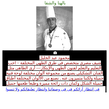
بالهنا والشفا
محمود عبد الجليل
شيف مصرى متخصص فى طرق الطهى المختلفة – احب
التعليم والتعلم لفنون الطهى والإبتكار--- أرى الطاهى مثل
الفنان التشكيلى يصنع من مجموعة ألوان مختلفة لوحة فنية
جميلة ولكننا متميزون عنه , نصنع من الألوان المختلفة أطباق
جميلة الشكل وكمان ذات رائحة مميزة وطبعاً طعمها جميل
فى
انتظار آرائكم فى فى وصفاتنا وانتظار تعليقاتكم ولا تنسوا