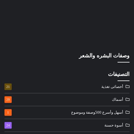
وصفات البشره والشعر
التصنيفات
أخصائى تغذية
21
أسماك
29
أسهل وأسرع 500وصفة وموضوع
1
أسوة حسنة
24