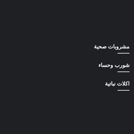
مشروبات صحية
شورب وحساء
اكلات نباتية