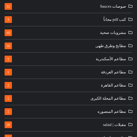
صوصات Sauces
31
كتب pdf مجاناً
3
مشروبات صحية
40
مطابخ وطرق طهى
36
مطاعم الأسكندرية
1
مطاعم الغردقة
1
مطاعم القاهرة
2
مطاعم المحلة الكبرى
1
مطاعم المنصوره
1
مقبلات | salad
28