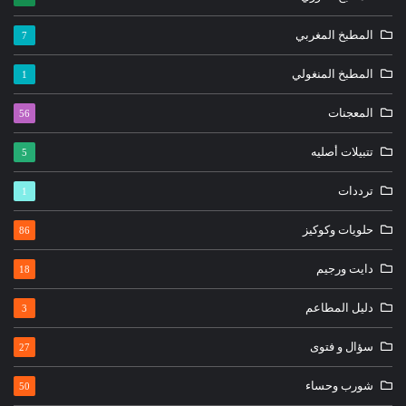
المطبخ المغربي
7
المطبخ المنغولي
1
المعجنات
56
تتبيلات أصليه
5
ترددات
1
حلويات وكوكيز
86
دايت ورجيم
18
دليل المطاعم
3
سؤال و فتوى
27
شورب وحساء
50