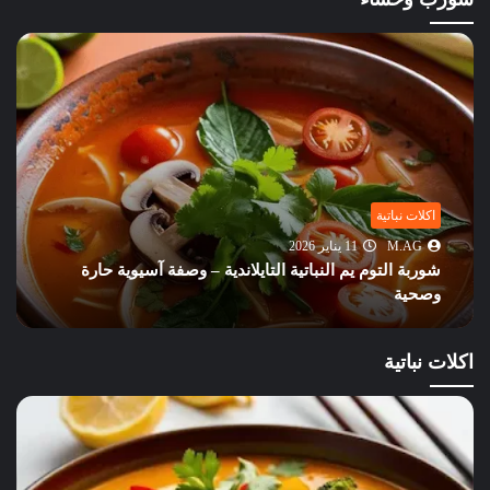
اكلات نباتية
M.AG
11 يناير 2026
شوربة التوم يم النباتية التايلاندية – وصفة آسيوية حارة
وصحية
اكلات نباتية