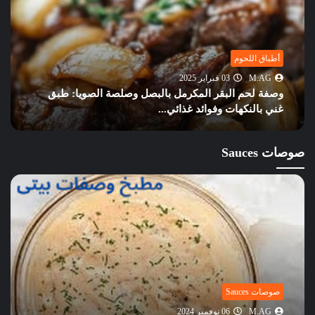
أطباق اللحوم
M.AG
03 فبراير 2025
وصفة لحم البقر المكرمل بالبصل وصلصة الصويا: طبق
غني بالنكهات وفوائد غذائي...
صوصات Sauces
صوصات Sauces
M.AG
05 نوفمبر 2024