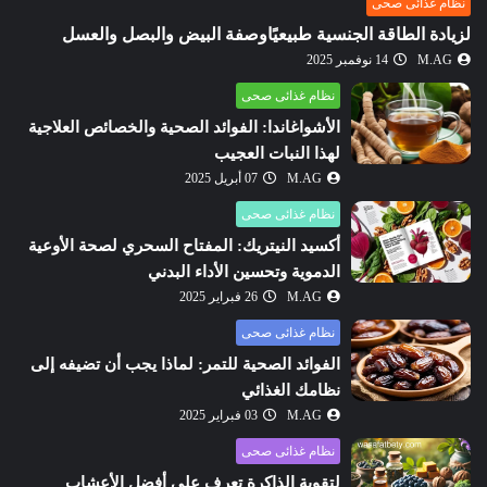
نظام غذائى صحى
لزيادة الطاقة الجنسية طبيعيًاوصفة البيض والبصل والعسل
M.AG
14 نوفمبر 2025
نظام غذائى صحى
الأشواغاندا: الفوائد الصحية والخصائص العلاجية
لهذا النبات العجيب
M.AG
07 أبريل 2025
نظام غذائى صحى
أكسيد النيتريك: المفتاح السحري لصحة الأوعية
الدموية وتحسين الأداء البدني
M.AG
26 فبراير 2025
نظام غذائى صحى
الفوائد الصحية للتمر: لماذا يجب أن تضيفه إلى
نظامك الغذائي
M.AG
03 فبراير 2025
نظام غذائى صحى
لتقوية الذاكرة تعرف علي أفضل الأعشاب