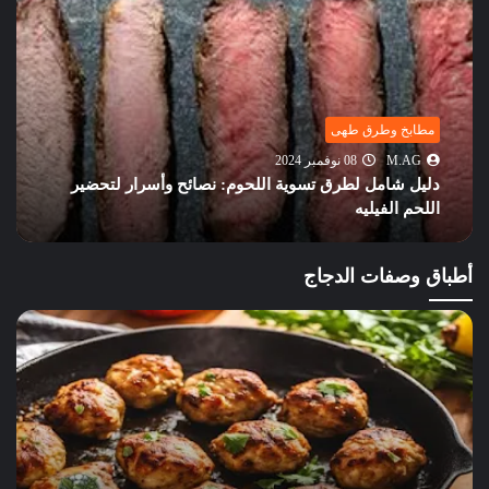
مطابخ وطرق طهى
M.AG
08 نوفمبر 2024
دليل شامل لطرق تسوية اللحوم: نصائح وأسرار لتحضير
اللحم الفيليه
أطباق وصفات الدجاج