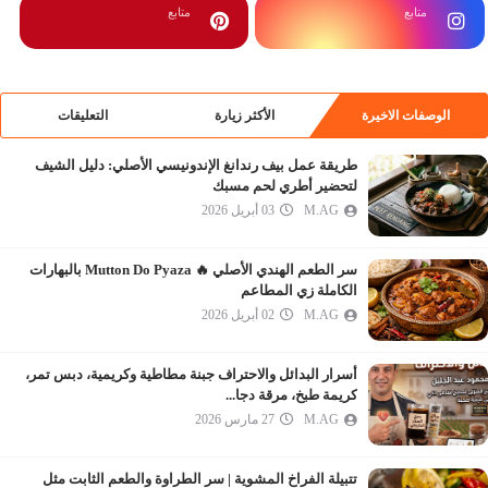
متابع
متابع
الوصفات الاخيرة
الأكثر زيارة
التعليقات
طريقة عمل بيف رندانغ الإندونيسي الأصلي: دليل الشيف
لتحضير أطري لحم مسبك
M.AG
03 أبريل 2026
سر الطعم الهندي الأصلي 🔥 Mutton Do Pyaza بالبهارات
الكاملة زي المطاعم
M.AG
02 أبريل 2026
أسرار البدائل والاحتراف جبنة مطاطية وكريمية، دبس تمر،
كريمة طبخ، مرقة دجا...
M.AG
27 مارس 2026
تتبيلة الفراخ المشوية | سر الطراوة والطعم الثابت مثل