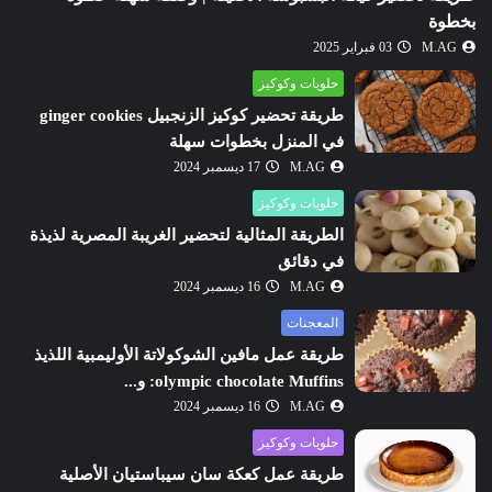
بخطوة
M.AG
03 فبراير 2025
حلويات وكوكيز
طريقة تحضير كوكيز الزنجبيل ginger cookies
في المنزل بخطوات سهلة
M.AG
17 ديسمبر 2024
حلويات وكوكيز
الطريقة المثالية لتحضير الغريبة المصرية لذيذة
في دقائق
M.AG
16 ديسمبر 2024
المعجنات
طريقة عمل مافين الشوكولاتة الأوليمبية اللذيذ
olympic chocolate Muffins: و...
M.AG
16 ديسمبر 2024
حلويات وكوكيز
طريقة عمل كعكة سان سيباستيان الأصلية