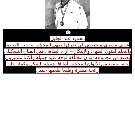
محمود عبد الجليل
شيف مصرى متخصص فى طرق الطهى المختلفة – احب التعليم
والتعلم لفنون الطهى والإبتكار--- أرى الطاهى مثل الفنان التشكيلى
يصنع من مجموعة ألوان مختلفة لوحة فنية جميلة ولكننا متميزون
عنه , نصنع من الألوان المختلفة أطباق جميلة الشكل وكمان ذات
رائحة مميزة وطبعاً طعمها جميل