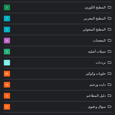
المطبخ الكوري،
5
المطبخ المغربي
7
المطبخ المنغولي
1
المعجنات
56
تتبيلات أصليه
5
ترددات
1
حلويات وكوكيز
86
دايت ورجيم
18
دليل المطاعم
3
سؤال و فتوى
27