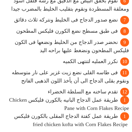
نقوم بخفق البيض مع الدقيق مع رشه فلفل أسود
ومعلقة المسطردة ونقوم بتقليب الخليط بالمضرب جيدا
نضع صدور الدجاج فى الخليط ونتركه ثلاث دقائق
فى طبق مسطح نضع الكورن فليكس المطحون
نحضر صدر الدجاج من الخليط ونضعها فى الكون
فليكس المطحون ونضغط عليها براحه اليد
نكرر العمليه لتنتهى الكميه
فى طاسه القلى نضع زيت غزير على نار متوسطه
ونقوم بقلى الدجاج الى أن يأخذ اللون الذهبى الفاتح
تقدم ساخنه مع السلطة الخضراء
طريقة عمل الدجاج البانيه بالكورن فليكس Chicken
Pane with Corn Flakes Recipe
طريقة عمل كفتة الدجاج المقلى بالكورن فليكس
fried chicken kofta with Corn Flakes Recipe