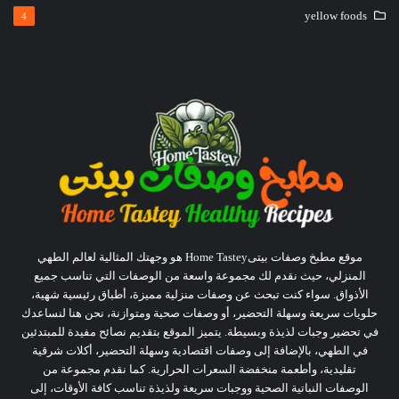
yellow foods
4
موقع مطبخ وصفات بيتىHome Tastey هو وجهتك المثالية لعالم الطهي
المنزلي، حيث نقدم لك مجموعة واسعة من الوصفات التي تناسب جميع
الأذواق. سواء كنت تبحث عن وصفات منزلية مميزة، أطباق رئيسية شهية،
حلويات سريعة وسهلة التحضير، أو وصفات صحية ومتوازنة، نحن هنا لنساعدك
في تحضير وجبات لذيذة وبسيطة. يتميز الموقع بتقديم نصائح مفيدة للمبتدئين
في الطهي، بالإضافة إلى وصفات اقتصادية وسهلة التحضير، أكلات شرقية
تقليدية، وأطعمة منخفضة السعرات الحرارية. كما نقدم مجموعة من
الوصفات النباتية الصحية ووجبات سريعة ولذيذة تناسب كافة الأوقات، إلى