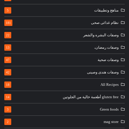
مناهج وتطبيقات
5
نظام غذائى صحى
181
وصفات البشره والشعر
22
وصفات رمضان،
13
وصفات صحية
47
وصفات هندى وصينى
42
All Recipes
18
gluten free أطعمة خالية من الجلوتين
14
Green foods
3
mag store
2