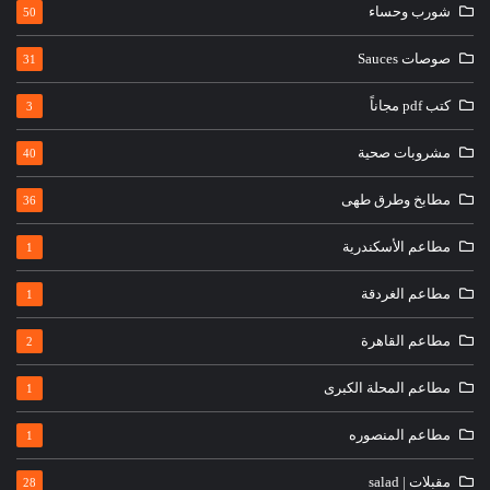
شورب وحساء
50
صوصات Sauces
31
كتب pdf مجاناً
3
مشروبات صحية
40
مطابخ وطرق طهى
36
مطاعم الأسكندرية
1
مطاعم الغردقة
1
مطاعم القاهرة
2
مطاعم المحلة الكبرى
1
مطاعم المنصوره
1
مقبلات | salad
28