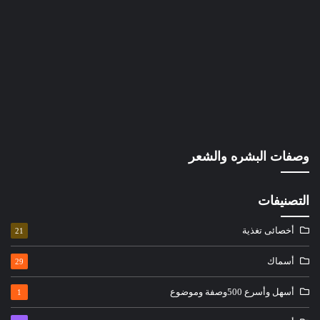
وصفات البشره والشعر
التصنيفات
أخصائى تغذية
21
أسماك
29
أسهل وأسرع 500وصفة وموضوع
1