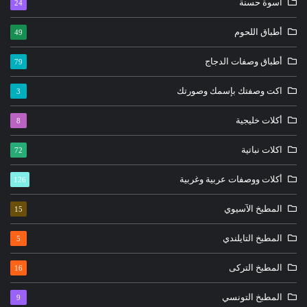
أسوة حسنة
24
أطباق اللحوم
49
أطباق وصفات الدجاج
79
اكت وصفتك بإسمك وصورتك
3
أكلات خليجية
8
اكلات نباتية
72
أكلات ووصفات عربية وغربية
126
المطبخ الآسيوي
15
المطبخ التايلندي
5
المطبخ التركى
16
المطبخ التونسي
9