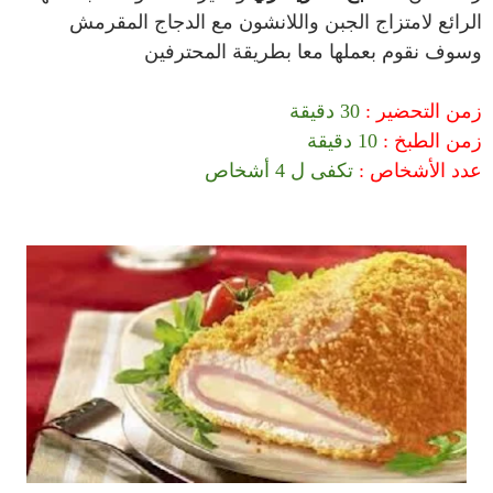
الرائع لامتزاج الجبن و
اللانشون
مع
الدجاج المقرمش
وسوف نقوم بعملها معا بطريقة المحترفين
زمن التحضير
:
30
دقيقة
زمن الطبخ
:
10
دقيقة
عدد الأشخاص
:
تكفى ل 4 أشخاص