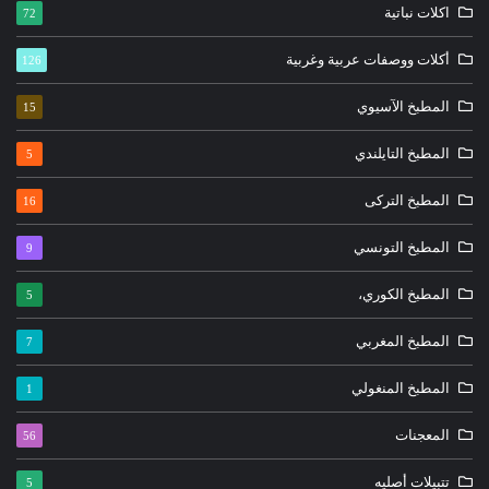
اكلات نباتية
72
أكلات ووصفات عربية وغربية
126
المطبخ الآسيوي
15
المطبخ التايلندي
5
المطبخ التركى
16
المطبخ التونسي
9
المطبخ الكوري،
5
المطبخ المغربي
7
المطبخ المنغولي
1
المعجنات
56
تتبيلات أصليه
5