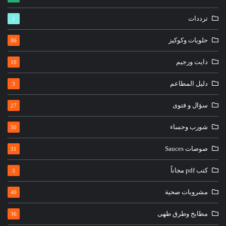
ترددات
1
حلويات وكوكيز
86
دايت ورجيم
18
دليل المطاعم
3
سؤال و فتوى
27
شورب وحساء
50
صوصات Sauces
31
كتب pdf مجاناً
3
مشروبات صحية
40
مطابخ وطرق طهى
36