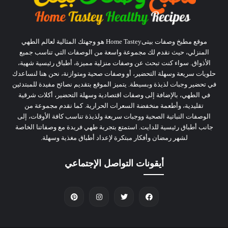
موقع مطبخ وصفات بيتىHome Tastey هو وجهتك المثالية لعالم الطهي
المنزلي، حيث نقدم لك مجموعة واسعة من الوصفات التي تناسب جميع
الأذواق. سواء كنت تبحث عن وصفات منزلية مميزة، أطباق رئيسية شهية،
حلويات سريعة وسهلة التحضير، أو وصفات صحية ومتوازنة، نحن هنا لنساعدك
في تحضير وجبات لذيذة وبسيطة. يتميز الموقع بتقديم نصائح مفيدة للمبتدئين
في الطهي، بالإضافة إلى وصفات اقتصادية وسهلة التحضير، أكلات شرقية
تقليدية، وأطعمة منخفضة السعرات الحرارية. كما نقدم مجموعة من
الوصفات النباتية الصحية ووجبات سريعة ولذيذة تناسب كافة الأوقات، إلى
جانب أطباق رئيسية للدايت. استمتع بتجربة طهي فريدة مع وصفاتنا الخاصة
لشهر رمضان وأفكار مبتكرة لإعداد أطباق مغذية وسهلة.
أيقونات التواصل الإجتماعي