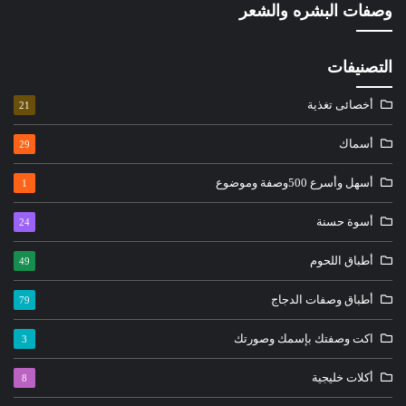
وصفات البشره والشعر
التصنيفات
أخصائى تغذية
21
أسماك
29
أسهل وأسرع 500وصفة وموضوع
1
أسوة حسنة
24
أطباق اللحوم
49
أطباق وصفات الدجاج
79
اكت وصفتك بإسمك وصورتك
3
أكلات خليجية
8