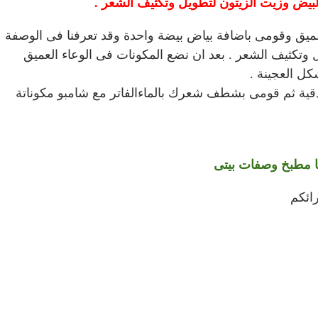
لبيض وزيت الزيتون لتطويل وتكثيف الشعر .
يق وقومى باضافة بياض بيضة واحدة وقد تعرفنا فى
الوصفة
وتكثيف الشعر . بعد ان نضع المكونات فى الوعاء العميق
كل العجينة .
ى بوضع الوصفة على شعرك واتركيه لمدة 20 دقية ثم قومى بشطف شعرك بالماءالفاتر مع شامبو مكوناتة
نا مطبخ وصفات بيتى
رائكم