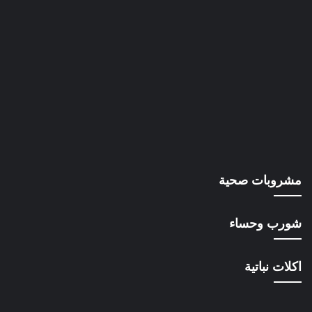
مشروبات صحية
شورب وحساء
اكلات نباتية