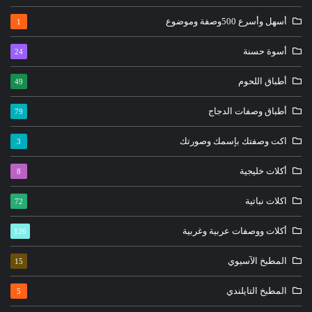
أسهل وأسرع 500وصفة وموضوع
1
أسوة حسنة
24
أطباق اللحوم
49
أطباق وصفات الدجاج
79
اكت وصفتك بإسمك وصورتك
3
أكلات خليجية
8
اكلات نباتية
72
أكلات ووصفات عربية وغربية
126
المطبخ الآسيوي
15
المطبخ التايلندي
5