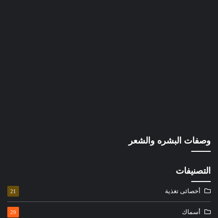
وصفات البشره والشعر
التصنيفات
أخصائى تغذية
21
أسماك
29