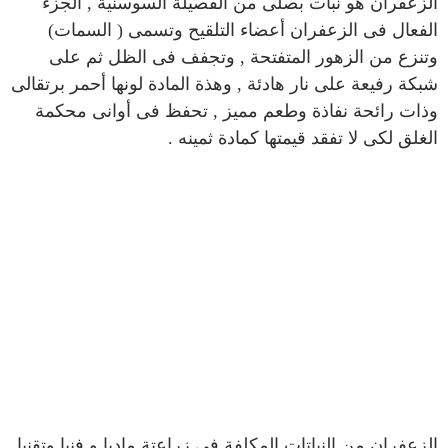
الزعفران هو نبات بصلى من الفصيلة السوسنية , الجزء
الفعال فى الزعفران أعضاء التلقيح وتسمى ( السمات)
وتنزع من الزهور المتفتحة , وتجفف فى الظل ثم على
شبكة رفيعة على نار هادئة , وهذة المادة لونها أحمر برتقالى
وذات رائحة نفاذة وطعم مميز , تحفظ فى أوانى محكمة
الغلق لكى لا تفقد قيمتها كمادة ثمينه .
الزعفران من النباتات المكلفة فى زراعتة ماديا و فنيا وتقنيا