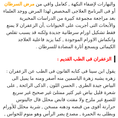
والبهارات لإضفاء النكهة , كعامل واقي من
مرض السرطان
أو فى البرنامج
العلاجى المخصص لهذا المرض ووجد العلماء
بغد مراجعة مجموعة كبيرة من الدراسات المخبرية
والأبحاث التى أجريت على الحيوانات ,أن الزعفران لا يمنع
فقط تشكيل اورام سرطانية جديدة ولكنه قد يسبب تقلص
وانكماش الاورام الموجودة , كما يزيد فاعلية العلاجد
الكيمائى ويسجع أثارة المضادة للسرطان .
الزعفران فى الطب القديم :
يقول ابن سينا فى كتابه القانون فى الطب عن الزعفران :
زهره يشبه زهرة الياسمين منه أصفر ومنه ما يميل الى
البياض جيدة الطرى , الحسن اللون , الذكى الرائحة , على
شعرة قليل بياض غير كثير ممتلئ غير صحيح غير سريع
للصبغ غير ملزج ولا مفتت قابض محلل قال جالينوس
حرارتة أقوى من قبضه ودهنه مسخن , شربة محلل للأورام
وبطلى به الحمرة , مصدع يضر الرأس وهو منوم للحواس ,