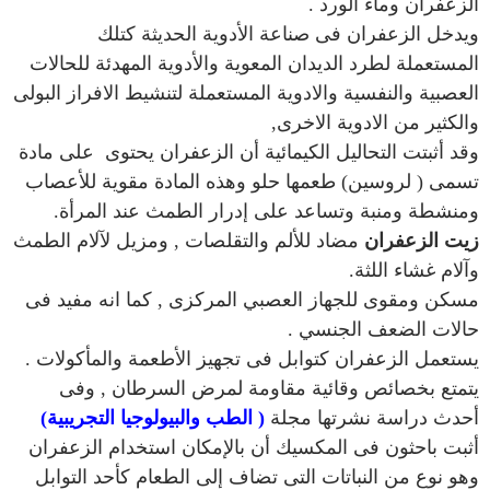
الزعفران وماء الورد .
ويدخل الزعفران فى صناعة الأدوية الحديثة كتلك
المستعملة لطرد الديدان المعوية والأدوية المهدئة للحالات
العصبية والنفسية والادوية المستعملة لتنشيط الافراز البولى
والكثير من الادوية الاخرى,
وقد أثبتت التحاليل الكيمائية أن الزعفران يحتوى على مادة
تسمى ( لروسين) طعمها حلو وهذه المادة مقوية للأعصاب
ومنشطة ومنبة وتساعد على إدرار الطمث عند المرأة.
زيت الزعفران
مضاد للألم والتقلصات , ومزيل لآلام الطمث
وآلام غشاء اللثة.
مسكن ومقوى للجهاز العصبي المركزى , كما انه مفيد فى
حالات الضعف الجنسي .
يستعمل الزعفران كتوابل فى تجهيز الأطعمة والمأكولات .
يتمتع بخصائص وقائية مقاومة لمرض السرطان , وفى
أحدث دراسة نشرتها مجلة
( الطب والبيولوجيا التجريبية)
أثبت باحثون فى المكسيك أن بالإمكان استخدام الزعفران
وهو نوع من النباتات التى تضاف إلى الطعام كأحد التوابل