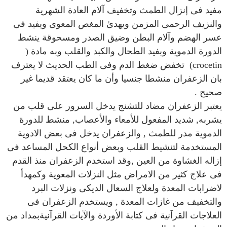
مفيد فى إنزال الطمث وتخفيف آلام العادة الشهرية
والنزيف الرحمى المزمن ويهدئ المغص المعوى ويفيد فى
عسر الهضم وآلام البطن وضيق الصدر ومسحوقة ينشط
الدورة الدموية وبفيد الطحال والكبد والقلب وبه مادة (
crocetin) تخفض ضغط الدم وفى الطب الحديث لا يعترف
بان الزعفران منشطا جنسيا وأن ما كان يعتقد قديما غير
صحيح .
يعتبر الزعفران مضاد للتشنج يدخل السرور على قلب من
يشربه, شديد المفعول للأمعاء والأعصاب, منشط للدورة
الدموية مدر للطمث , والزعفران يدخل فى بعض الادوية
المستخدمة لتنشيط القلب وبعض أنواع الكحل المساعد فى
إزاله الغشاوة من العين ,وقد استخدم الزعفران منذ القدم
فى علاج كثير من الامراض مثل النزلات المعوية وكمهدأ
لاضرابات المعدة ولعلاج السعال الديكى ونزلات البرد
والتخفيف من غازات المعدة , ويستخدم الزعفران فى
العلاجات القرآنية فى كتابة الأوردة والآيات القرآنيةبمداد من