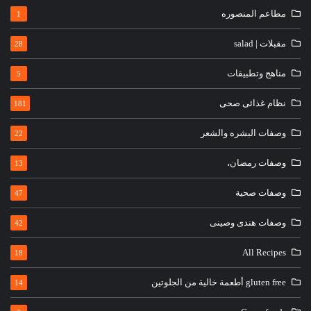
مطاعم المنصوره
1
مقبلات | salad
28
مناهج وتطبيقات
5
نظام غذائى صحى
181
وصفات البشره والشعر
22
وصفات رمضان،
13
وصفات صحية
47
وصفات هندى وصينى
42
All Recipes
18
gluten free أطعمة خالية من الجلوتين
14