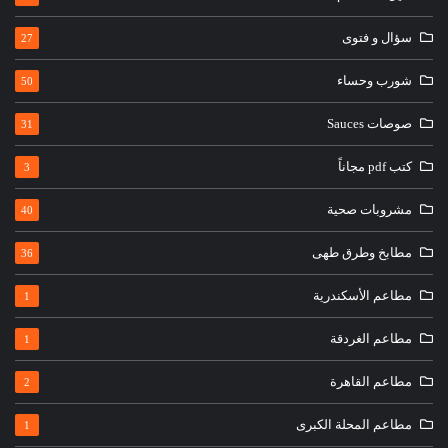
سؤال و فتوى
27
شورب وحساء
50
صوصات Sauces
31
كتب pdf مجاناً
3
مشروبات صحية
40
مطابخ وطرق طهى
36
مطاعم الأسكندرية
1
مطاعم الغردقة
1
مطاعم القاهرة
2
مطاعم المحلة الكبرى
1