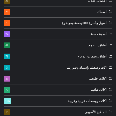
أخصائى تغذية
21
أسماك
29
أسهل وأسرع 500وصفة وموضوع
1
أسوة حسنة
24
أطباق اللحوم
49
أطباق وصفات الدجاج
79
اكت وصفتك بإسمك وصورتك
3
أكلات خليجية
8
اكلات نباتية
72
أكلات ووصفات عربية وغربية
126
المطبخ الآسيوي
15