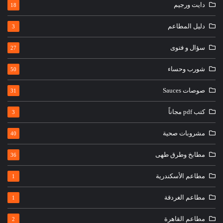
دايت ورجيم
18
دليل المطاعم
3
سؤال و فتوى
27
شورب وحساء
50
صوصات Sauces
31
كتب pdf مجاناً
3
مشروبات صحية
40
مطابخ وطرق طهى
36
مطاعم الأسكندرية
1
مطاعم الغردقة
1
مطاعم القاهرة
2