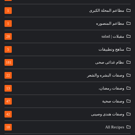
مطاعم المحلة الكبرى
1
مطاعم المنصوره
1
مقبلات | salad
28
مناهج وتطبيقات
5
نظام غذائى صحى
181
وصفات البشره والشعر
22
وصفات رمضان،
13
وصفات صحية
47
وصفات هندى وصينى
42
All Recipes
18