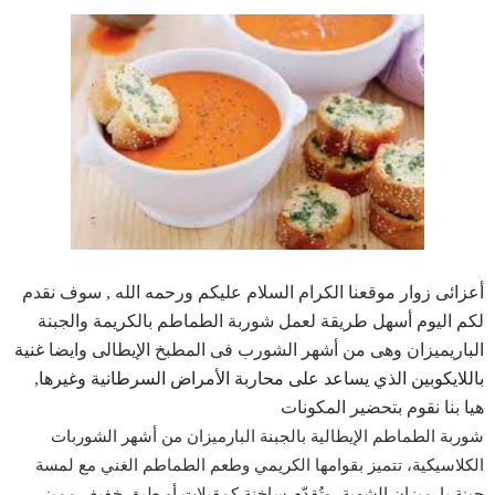
أعزائى زوار موقعنا الكرام السلام عليكم ورحمه الله , سوف نقدم
لكم اليوم أسهل طريقة لعمل شوربة الطماطم بالكريمة والجبنة
الباريميزان وهى من أشهر الشورب فى المطبخ الإيطالى وايضا
غنية
باللايكوبين الذي يساعد على محاربة الأمراض السرطانية وغيرها
,
هيا بنا نقوم بتحضير المكونات
شوربة الطماطم الإيطالية بالجبنة البارميزان من أشهر الشوربات
الكلاسيكية، تتميز بقوامها الكريمي وطعم الطماطم الغني مع لمسة
جبنة بارميزان الشهية، وتُقدّم ساخنة كمقبلات أو طبق خفيف مميز.