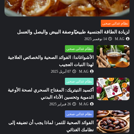
نظام غذائى صحى
لزيادة الطاقة الجنسية طبيعيًاوصفة البيض والبصل والعسل
M.AG
14 نوفمبر 2025
نظام غذائى صحى
الأشواغاندا: الفوائد الصحية والخصائص العلاجية
لهذا النبات العجيب
M.AG
07 أبريل 2025
نظام غذائى صحى
أكسيد النيتريك: المفتاح السحري لصحة الأوعية
الدموية وتحسين الأداء البدني
M.AG
26 فبراير 2025
نظام غذائى صحى
الفوائد الصحية للتمر: لماذا يجب أن تضيفه إلى
نظامك الغذائي