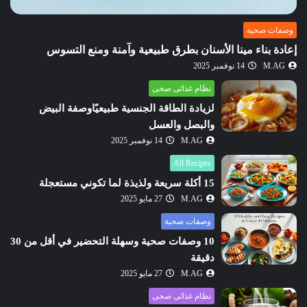
وصفات صحية
إعادة بناء مينا الأسنان بطرق طبيعية وآمنة ومنع التسوس
M.AG
14 نوفمبر 2025
نظام غذائى صحى
لزيادة الطاقة الجنسية طبيعيًاوصفة البيض
والبصل والعسل
M.AG
14 نوفمبر 2025
All Recipes
15 أكلة سريعة ولذيذة لما تكوني مستعجلة
M.AG
27 مايو 2025
وصفات صحية
10 وصفات صحية وسهلة التحضير في أقل من 30
دقيقة
M.AG
27 مايو 2025
نظام غذائى صحى