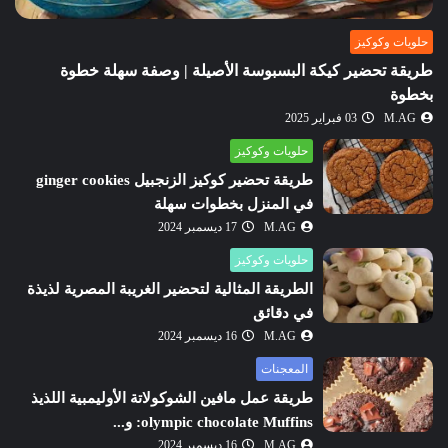
حلويات وكوكيز
طريقة تحضير كيكة البسبوسة الأصيلة | وصفة سهلة خطوة
بخطوة
M.AG
03 فبراير 2025
حلويات وكوكيز
طريقة تحضير كوكيز الزنجبيل ginger cookies
في المنزل بخطوات سهلة
M.AG
17 ديسمبر 2024
حلويات وكوكيز
الطريقة المثالية لتحضير الغريبة المصرية لذيذة
في دقائق
M.AG
16 ديسمبر 2024
المعجنات
طريقة عمل مافين الشوكولاتة الأوليمبية اللذيذ
olympic chocolate Muffins: و...
M.AG
16 ديسمبر 2024