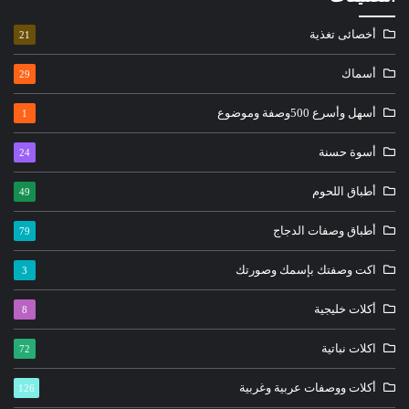
أخصائى تغذية
21
أسماك
29
أسهل وأسرع 500وصفة وموضوع
1
أسوة حسنة
24
أطباق اللحوم
49
أطباق وصفات الدجاج
79
اكت وصفتك بإسمك وصورتك
3
أكلات خليجية
8
اكلات نباتية
72
أكلات ووصفات عربية وغربية
126