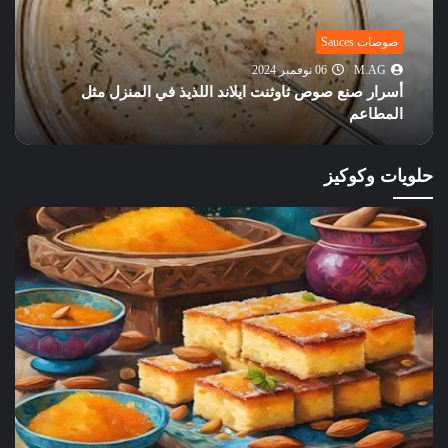
صوصات Sauces
M.AG
05 نوفمبر 2024
طريقة تحضير أشهر صوصات البرجر في المنزل بنكهات
لذيذة وسهلة
حلويات وكوكيز