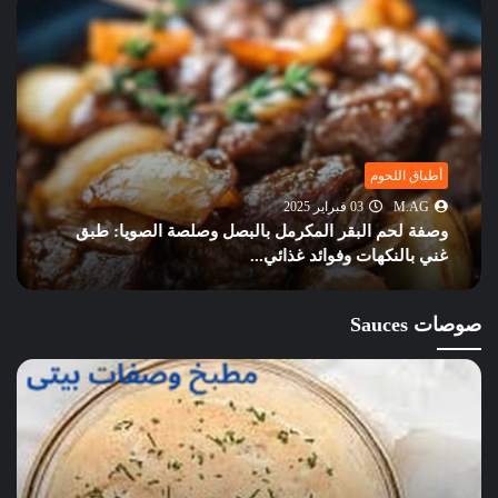
أطباق اللحوم
M.AG
12 أكتوبر 2024
أشهر الأكلات السعودية: الكبسة، المندي، الجريش،
المفطح، الحنيذ، المطازيز، ...
صوصات Sauces