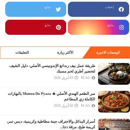
إعجاب
متابع
متابع
متابع
الوصفات الاخيرة
الأكثر زيارة
التعليقات
طريقة عمل بيف رندانغ الإندونيسي الأصلي: دليل الشيف
لتحضير أطري لحم مسبك
M.AG
03 أبريل 2026
سر الطعم الهندي الأصلي 🔥 Mutton Do Pyaza بالبهارات
الكاملة زي المطاعم
M.AG
02 أبريل 2026
أسرار البدائل والاحتراف جبنة مطاطية وكريمية، دبس تمر،
كريمة طبخ، مرقة دجا...