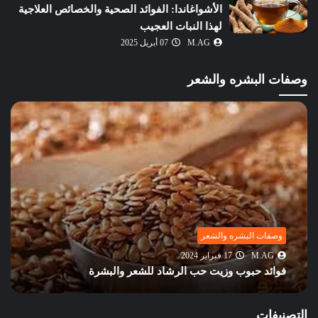
الأشواغاندا: الفوائد الصحية والخصائص العلاجية
لهذا النبات العجيب
M.AG
07 أبريل 2025
وصفات البشره والشعر
وصفات البشره والشعر
M.AG
11 فبراير 2024
وصفات هندية طبيعية لتطويل وتنعيم الشعر: مكونات
طبيعية لجمال شعرك
التصنيفات