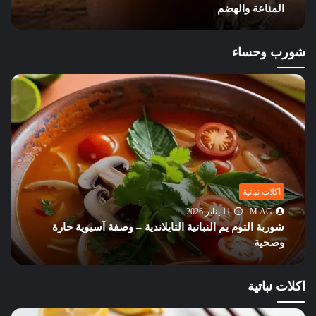
والتركيز
شورب وحساء
شورب وحساء
M.AG
11 يناير 2026
شوربة الأرز والفول السوداني الإفريقية – وصفة كريمية
غنية بالنكهات
اكلات نباتية