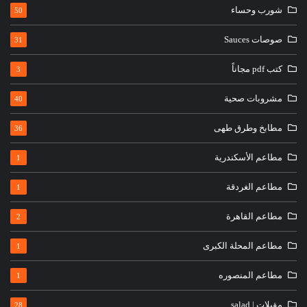
شورب وحساء
50
صوصات Sauces
31
كتب pdf مجاناً
3
مشروبات صحية
40
مطابخ وطرق طهى
36
مطاعم الأسكندرية
1
مطاعم الغردقة
1
مطاعم القاهرة
2
مطاعم المحلة الكبرى
1
مطاعم المنصوره
1
مقبلات | salad
28