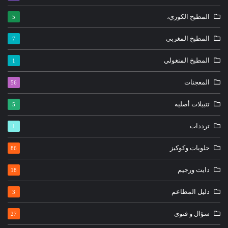
المطبخ الكوري،
5
المطبخ المغربي
7
المطبخ المنغولي
1
المعجنات
56
تتبيلات أصليه
5
ترددات
1
حلويات وكوكيز
86
دايت ورجيم
18
دليل المطاعم
3
سؤال و فتوى
27