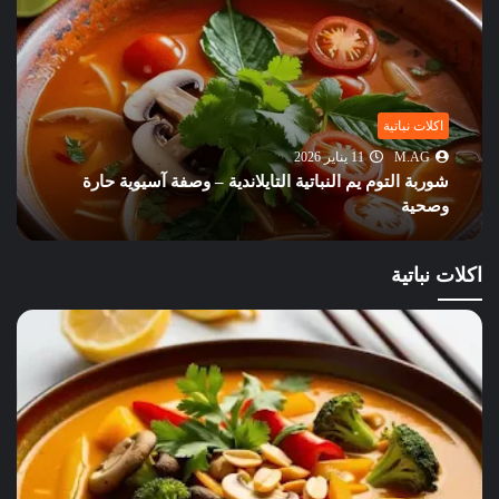
اكلات نباتية
M.AG
11 يناير 2026
شوربة التوم يم النباتية التايلاندية – وصفة آسيوية حارة
وصحية
اكلات نباتية