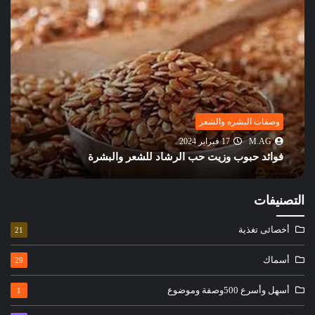
وصفات البشره والشعر
M.AG
17 فبراير 2024
فوائد حبوب وزيت حب الرشاد للشعر والبشرة
التصنيفات
أخصائى تغذية
21
أسماك
29
أسهل وأسرع 500وصفة وموضوع
1