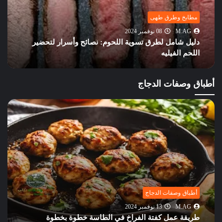
مطابخ وطرق طهى
M.AG
08 نوفمبر 2024
دليل شامل لطرق تسوية اللحوم: نصائح وأسرار لتحضير
اللحم الفيليه
أطباق وصفات الدجاج
أطباق وصفات الدجاج
M.AG
13 نوفمبر 2024
طريقة عمل كفتة الفراخ في الطاسة خطوة بخطوة