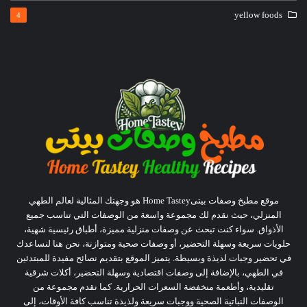
yellow foods
4
موقع مطبخ وصفات بيتىHome Tastey هو وجهتك المثالية لعالم الطهي
المنزلي، حيث نقدم لك مجموعة واسعة من الوصفات التي تناسب جميع
الأذواق. سواء كنت تبحث عن وصفات منزلية مميزة، أطباق رئيسية شهية،
حلويات سريعة وسهلة التحضير، أو وصفات صحية ومتوازنة، نحن هنا لنساعدك
في تحضير وجبات لذيذة وبسيطة. يتميز الموقع بتقديم نصائح مفيدة للمبتدئين
في الطهي، بالإضافة إلى وصفات اقتصادية وسهلة التحضير، أكلات شرقية
تقليدية، وأطعمة منخفضة السعرات الحرارية. كما نقدم مجموعة من
الوصفات النباتية الصحية ووجبات سريعة ولذيذة تناسب كافة الأوقات، إلى