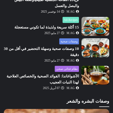
والبصل والعسل
M.AG
14 نوفمبر 2025
All Recipes
15 أكلة سريعة ولذيذة لما تكوني مستعجلة
M.AG
27 مايو 2025
وصفات صحية
10 وصفات صحية وسهلة التحضير في أقل من 30
دقيقة
M.AG
27 مايو 2025
نظام غذائى صحى
الأشواغاندا: الفوائد الصحية والخصائص العلاجية
لهذا النبات العجيب
M.AG
07 أبريل 2025
وصفات البشره والشعر