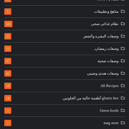
مناهج وتطبيقات
5
نظام غذائى صحى
181
وصفات البشره والشعر
22
وصفات رمضان،
13
وصفات صحية
47
وصفات هندى وصينى
42
All Recipes
18
gluten free أطعمة خالية من الجلوتين
14
Green foods
3
mag store
2