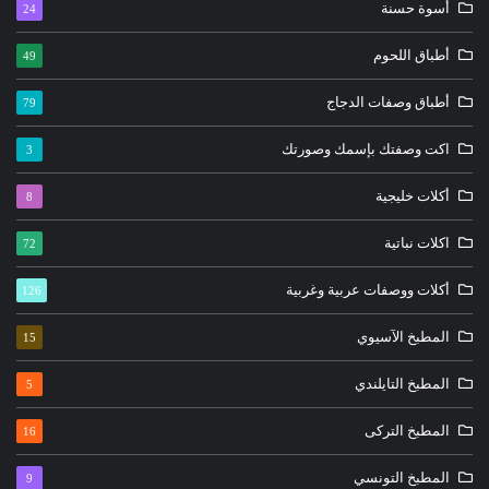
أسوة حسنة
24
أطباق اللحوم
49
أطباق وصفات الدجاج
79
اكت وصفتك بإسمك وصورتك
3
أكلات خليجية
8
اكلات نباتية
72
أكلات ووصفات عربية وغربية
126
المطبخ الآسيوي
15
المطبخ التايلندي
5
المطبخ التركى
16
المطبخ التونسي
9