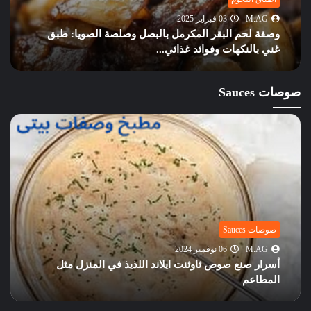
M.AG
03 فبراير 2025
وصفة لحم البقر المكرمل بالبصل وصلصة الصويا: طبق
غني بالنكهات وفوائد غذائي...
صوصات Sauces
صوصات Sauces
M.AG
06 نوفمبر 2024
أسرار صنع صوص ثاوثنت ايلاند اللذيذ في المنزل مثل
المطاعم