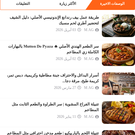
الوصفات الاخيرة
الأكثر زيارة
التعليقات
طريقة عمل بيف رندانغ الإندونيسي الأصلي: دليل الشيف
لتحضير أطري لحم مسبك
M.AG
03 أبريل 2026
سر الطعم الهندي الأصلي 🔥 Mutton Do Pyaza بالبهارات
الكاملة زي المطاعم
M.AG
02 أبريل 2026
أسرار البدائل والاحتراف جبنة مطاطية وكريمية، دبس تمر،
كريمة طبخ، مرقة دجا...
M.AG
27 مارس 2026
تتبيلة الفراخ المشوية | سر الطراوة والطعم الثابت مثل
المطاعم
M.AG
11 يناير 2026
تتبيلة اللحم بالباربيكيو | طعم مدخن احترافي مثل المطاعم