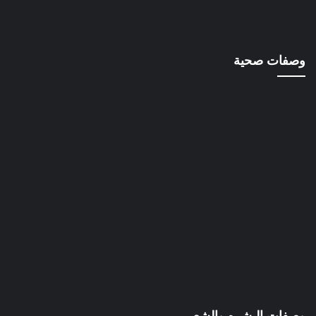
وصفات صحية
وصفات البشره والشعر