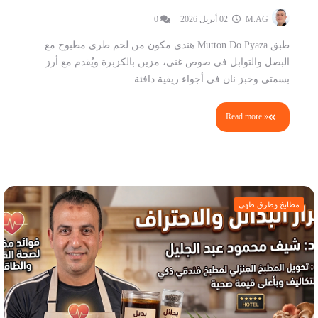
M.AG
02 أبريل 2026
0
طبق Mutton Do Pyaza هندي مكون من لحم طري مطبوخ مع
البصل والتوابل في صوص غني، مزين بالكزبرة ويُقدم مع أرز
بسمتي وخبز نان في أجواء ريفية دافئة...
Read more »
مطابخ وطرق طهى