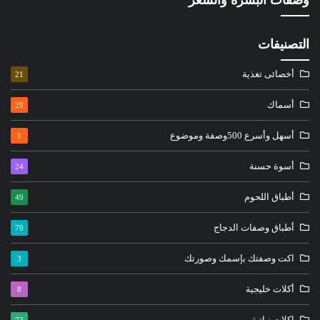
التصنيفات
أخصائى تغذية
21
أسماك
29
أسهل وأسرع 500وصفة وموضوع
1
أسوة حسنة
24
أطباق اللحوم
49
أطباق وصفات الدجاج
79
اكت وصفتك بإسمك وصورتك
3
أكلات خليجية
8
اكلات نباتية
72