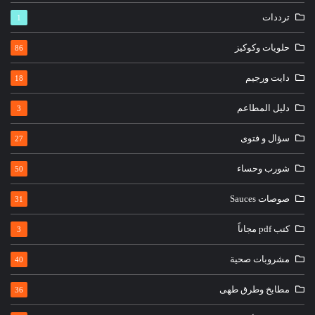
ترددات
1
حلويات وكوكيز
86
دايت ورجيم
18
دليل المطاعم
3
سؤال و فتوى
27
شورب وحساء
50
صوصات Sauces
31
كتب pdf مجاناً
3
مشروبات صحية
40
مطابخ وطرق طهى
36