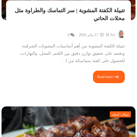
تتبيلة الكفتة المشوية | سر التماسك والطراوة مثل
محلات الحاتي
M.AG
11 يناير 2026
0
تتبيلة الكفتة المشوية من أهم أساسيات المشويات الشرقية،
وتعتمد على تحقيق توازن دقيق بين اللحم، البصل، والبهارات،
للحصول على كفتة متماسكة من ا...
Read more »
تتبيلات أصليه