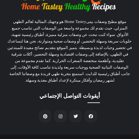
موقع مطبخ وصفات بيتىHome Tastey هو وجهتك المثالية لعالم الطهي
المنزلي، حيث نقدم لك مجموعة واسعة من الوصفات التي تناسب جميع
الأذواق. سواء كنت تبحث عن وصفات منزلية مميزة، أطباق رئيسية شهية،
حلويات سريعة وسهلة التحضير، أو وصفات صحية ومتوازنة، نحن هنا لنساعدك
في تحضير وجبات لذيذة وبسيطة. يتميز الموقع بتقديم نصائح مفيدة للمبتدئين
في الطهي، بالإضافة إلى وصفات اقتصادية وسهلة التحضير، أكلات شرقية
تقليدية، وأطعمة منخفضة السعرات الحرارية. كما نقدم مجموعة من
الوصفات النباتية الصحية ووجبات سريعة ولذيذة تناسب كافة الأوقات، إلى
جانب أطباق رئيسية للدايت. استمتع بتجربة طهي فريدة مع وصفاتنا الخاصة
لشهر رمضان وأفكار مبتكرة لإعداد أطباق مغذية وسهلة.
أيقونات التواصل الإجتماعي