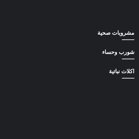
مشروبات صحية
شورب وحساء
اكلات نباتية