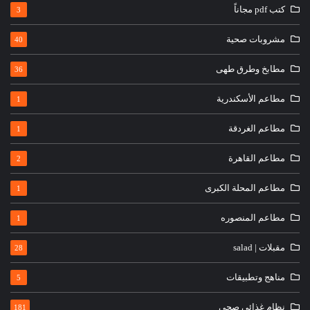
كتب pdf مجاناً
3
مشروبات صحية
40
مطابخ وطرق طهى
36
مطاعم الأسكندرية
1
مطاعم الغردقة
1
مطاعم القاهرة
2
مطاعم المحلة الكبرى
1
مطاعم المنصوره
1
مقبلات | salad
28
مناهج وتطبيقات
5
نظام غذائى صحى
181