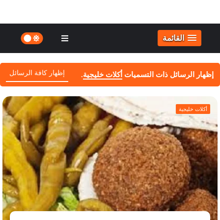
القائمة
إظهار كافة الرسائل
‏إظهار الرسائل ذات التسميات
أكلات خليجية
.
أكلات خليجية