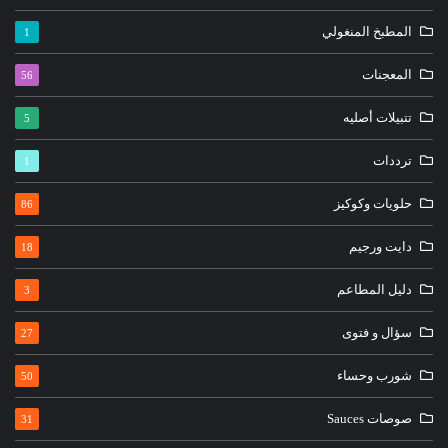
المطبخ المنغولي
1
المعجنات
56
تتبيلات أصليه
5
ترددات
1
حلويات وكوكيز
86
دايت ورجيم
18
دليل المطاعم
3
سؤال و فتوى
27
شورب وحساء
50
صوصات Sauces
31