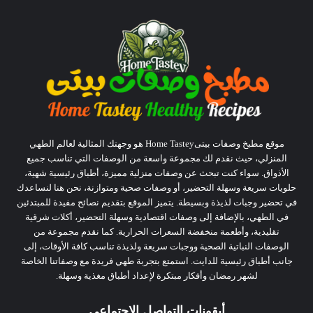
موقع مطبخ وصفات بيتىHome Tastey هو وجهتك المثالية لعالم الطهي
المنزلي، حيث نقدم لك مجموعة واسعة من الوصفات التي تناسب جميع
الأذواق. سواء كنت تبحث عن وصفات منزلية مميزة، أطباق رئيسية شهية،
حلويات سريعة وسهلة التحضير، أو وصفات صحية ومتوازنة، نحن هنا لنساعدك
في تحضير وجبات لذيذة وبسيطة. يتميز الموقع بتقديم نصائح مفيدة للمبتدئين
في الطهي، بالإضافة إلى وصفات اقتصادية وسهلة التحضير، أكلات شرقية
تقليدية، وأطعمة منخفضة السعرات الحرارية. كما نقدم مجموعة من
الوصفات النباتية الصحية ووجبات سريعة ولذيذة تناسب كافة الأوقات، إلى
جانب أطباق رئيسية للدايت. استمتع بتجربة طهي فريدة مع وصفاتنا الخاصة
لشهر رمضان وأفكار مبتكرة لإعداد أطباق مغذية وسهلة.
أيقونات التواصل الإجتماعي