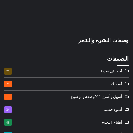
وصفات البشره والشعر
التصنيفات
أخصائى تغذية
21
أسماك
29
أسهل وأسرع 500وصفة وموضوع
1
أسوة حسنة
24
أطباق اللحوم
49